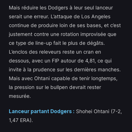
Mais réduire les Dodgers à leur seul lanceur
serait une erreur. L’attaque de Los Angeles
continue de produire loin de ses bases, et c’est
justement contre une rotation improvisée que
ce type de line-up fait le plus de dégâts.
L’enclos des releveurs reste un cran en
dessous, avec un FIP autour de 4,81, ce qui
invite à la prudence sur les dernières manches.
Mais avec Ohtani capable de tenir longtemps,
la pression sur le bullpen devrait rester
mesurée.
Lanceur partant Dodgers :
Shohei Ohtani (7-2,
1,47 ERA).