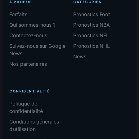
À PROPOS
CATÉGORIES
Forfaits
Pronostics Foot
Qui sommes-nous ?
Pronostics NBA
Contactez-nous
Pronostics NFL
Suivez-nous sur Google
Pronostics NHL
News
News
Nos partenaires
CONFIDENTIALITÉ
Politique de
confidentialité
Conditions générales
d’utilisation