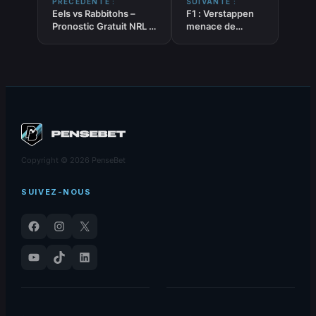
PRÉCÉDENTE :
SUIVANTE :
Eels vs Rabbitohs –
F1 : Verstappen
Pronostic Gratuit NRL –
menace de
25/06/2026
quitter Red Bull
Copyright © 2026 PenseBet
SUIVEZ-NOUS
Facebook
Instagram
X
YouTube
TikTok
LinkedIn