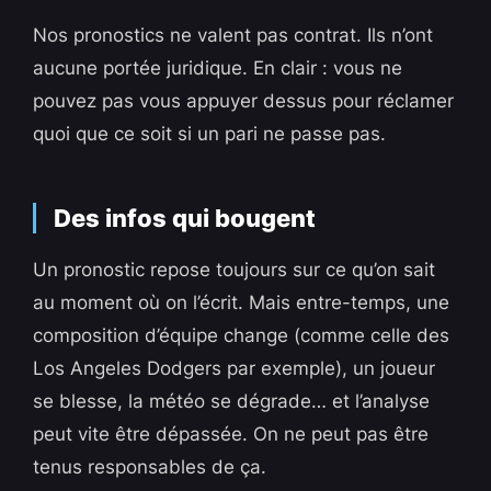
Nos pronostics ne valent pas contrat. Ils n’ont
aucune portée juridique. En clair : vous ne
pouvez pas vous appuyer dessus pour réclamer
quoi que ce soit si un pari ne passe pas.
Des infos qui bougent
Un pronostic repose toujours sur ce qu’on sait
au moment où on l’écrit. Mais entre-temps, une
composition d’équipe change (comme celle des
Los Angeles Dodgers par exemple), un joueur
se blesse, la météo se dégrade… et l’analyse
peut vite être dépassée. On ne peut pas être
tenus responsables de ça.