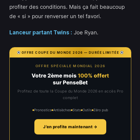
profiter des conditions. Mais ça fait beaucoup
de « si » pour renverser un tel favori.
Lanceur partant Twins :
Joe Ryan.
OFFRE COUPE DU MONDE 2026 — DURÉE LIMITÉE
OFFRE SPÉCIALE MONDIAL 2026
Votre 2ème mois
100% offert
sur PenseBet
Profitez de toute la Coupe du Monde 2026 en accès Pro
complet
Pronostics
Antisèches
Stats
Outils
Zéro pub
J’en profite maintenant →