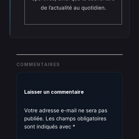
de l’actualité au quotidien.
COMMENTAIRES
Laisser un commentaire
Votre adresse e-mail ne sera pas
publiée.
Les champs obligatoires
sont indiqués avec
*