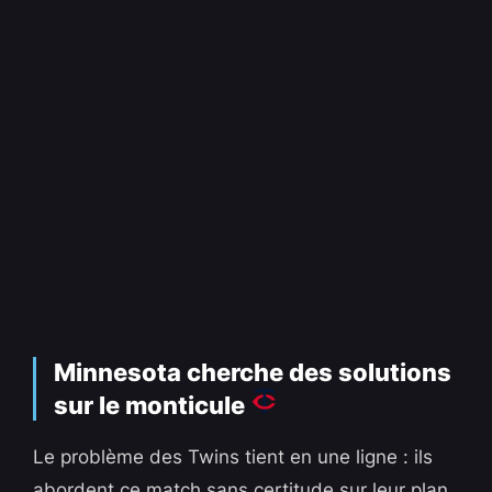
Minnesota cherche des solutions
sur le monticule
Le problème des Twins tient en une ligne : ils
abordent ce match sans certitude sur leur plan