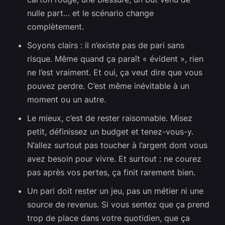
nulle part… et le scénario change
complètement.
Soyons clairs : il n’existe pas de pari sans
risque. Même quand ça paraît « évident », rien
ne l’est vraiment. Et oui, ça veut dire que vous
pouvez perdre. C’est même inévitable à un
moment ou un autre.
Le mieux, c’est de rester raisonnable. Misez
petit, définissez un budget et tenez-vous-y.
N’allez surtout pas toucher à l’argent dont vous
avez besoin pour vivre. Et surtout : ne courez
pas après vos pertes, ça finit rarement bien.
Un pari doit rester un jeu, pas un métier ni une
source de revenus. Si vous sentez que ça prend
trop de place dans votre quotidien, que ça