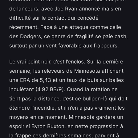
de lanceurs, avec Joe Ryan annoncé mais en
difficulté sur le contact dur concédé
récemment. Face à une attaque comme celle
des Dodgers, ce genre de fragilité se paie cash,
surtout par un vent favorable aux frappeurs.
Le vrai point noir, c’est l’enclos. Sur la dernière
semaine, les releveurs de Minnesota affichent
une ERA de 5,43 et un taux de buts sur balles
inquiétant (4,92 BB/9). Quand la rotation ne
tient pas la distance, c’est ce bullpen-là qui doit
éteindre l’incendie, et il n’en a pas vraiment les
moyens en ce moment. Minnesota gardera un
espoir si Byron Buxton, en nette progression à
la frappe ces dernières semaines, parvient à