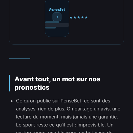
PenseBet
→
★★★★★
_________
Avant tout, un mot sur nos
pronostics
Ce qu’on publie sur PenseBet, ce sont des
analyses, rien de plus. On partage un avis, une
lecture du moment, mais jamais une garantie.
Le sport reste ce qu’il est : imprévisible. Un
carton rouge, une blessure, un but venu de