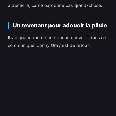
à domicile, ça ne pardonne pas grand-chose.
Un revenant pour adoucir la pilule
Il y a quand même une bonne nouvelle dans ce
communiqué. Jonny Gray est de retour.