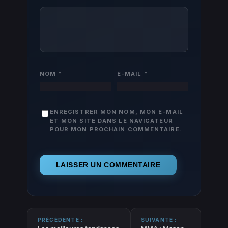
NOM
*
E-MAIL
*
ENREGISTRER MON NOM, MON E-MAIL
ET MON SITE DANS LE NAVIGATEUR
POUR MON PROCHAIN COMMENTAIRE.
PRÉCÉDENTE :
SUIVANTE :