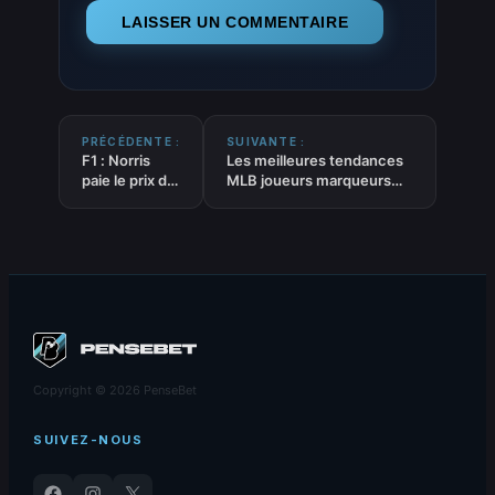
PRÉCÉDENTE :
SUIVANTE :
F1 : Norris
Les meilleures tendances
paie le prix de
MLB joueurs marqueurs
son titre 2025
runs (points) du 02-07-
2026
Copyright © 2026 PenseBet
SUIVEZ-NOUS
Facebook
Instagram
X