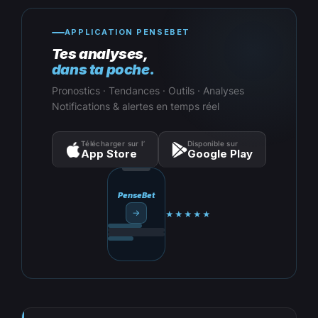
APPLICATION PENSEBET
Tes analyses,
dans ta poche.
Pronostics · Tendances · Outils · Analyses
Notifications & alertes en temps réel
Télécharger sur l’
Disponible sur
App Store
Google Play
PenseBet
→
★★★★★