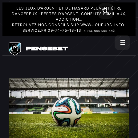
LES JEUX D’ARGENT ET DE HASARD PEUVENT ÊTRE
DANGEREUX : PERTES D’ARGENT, CONFLITS FAMILIAUX,
ADDICTION…
RETROUVEZ NOS CONSEILS SUR
WWW.JOUEURS-INFO-
SERVICE.FR
09-74-75-13-13
(APPEL NON SURTAXÉ)
Aller
au
Rechercher
contenu