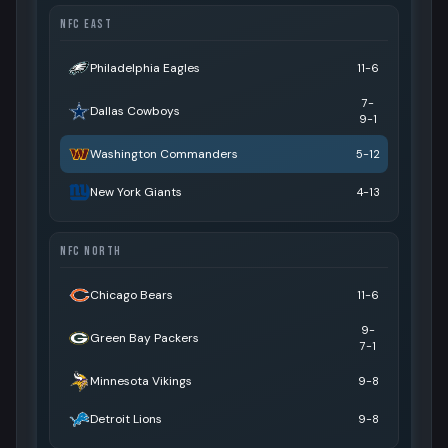
NFC EAST
Philadelphia Eagles
11-6
7-
Dallas Cowboys
9-1
Washington Commanders
5-12
New York Giants
4-13
NFC NORTH
Chicago Bears
11-6
9-
Green Bay Packers
7-1
Minnesota Vikings
9-8
Detroit Lions
9-8