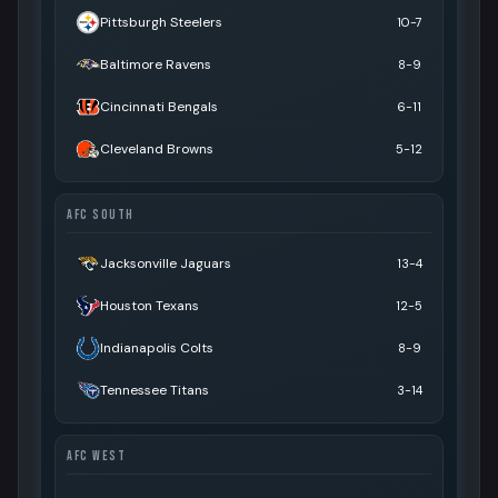
Pittsburgh Steelers
10-7
Baltimore Ravens
8-9
Cincinnati Bengals
6-11
Cleveland Browns
5-12
AFC SOUTH
Jacksonville Jaguars
13-4
Houston Texans
12-5
Indianapolis Colts
8-9
Tennessee Titans
3-14
AFC WEST