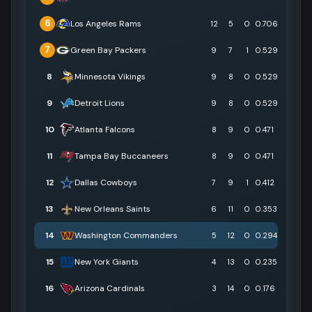
6
Los Angeles Rams
12
5
0
0.706
7
Green Bay Packers
9
7
1
0.529
8
Minnesota Vikings
9
8
0
0.529
9
Detroit Lions
9
8
0
0.529
10
Atlanta Falcons
8
9
0
0.471
11
Tampa Bay Buccaneers
8
9
0
0.471
12
Dallas Cowboys
7
9
1
0.412
13
New Orleans Saints
6
11
0
0.353
14
Washington Commanders
5
12
0
0.294
15
New York Giants
4
13
0
0.235
16
Arizona Cardinals
3
14
0
0.176