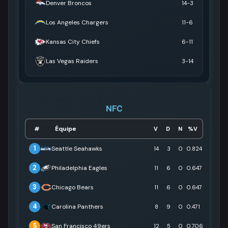
Denver Broncos
14-3
Los Angeles Chargers
11-6
Kansas City Chiefs
6-11
Las Vegas Raiders
3-14
NFC
Équipe
#
V
D
N
%V
1
Seattle Seahawks
14
3
0
0.824
2
Philadelphia Eagles
11
6
0
0.647
3
Chicago Bears
11
6
0
0.647
4
Carolina Panthers
8
9
0
0.471
5
San Francisco 49ers
12
5
0
0.706