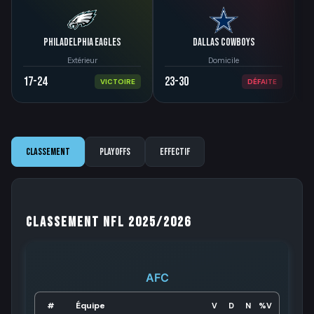
Philadelphia Eagles
Dallas Cowboys
Extérieur
Domicile
17-24
23-30
1
VICTOIRE
DÉFAITE
Classement
Playoffs
Effectif
Classement NFL 2025/2026
AFC
Équipe
#
V
D
N
%V