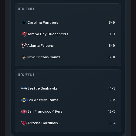
NFC SOUTH
Carolina Panthers
8-9
Tampa Bay Buccaneers
8-9
Atlanta Falcons
8-9
New Orleans Saints
6-11
NFC WEST
Seattle Seahawks
14-3
Los Angeles Rams
12-5
San Francisco 49ers
12-5
Arizona Cardinals
3-14