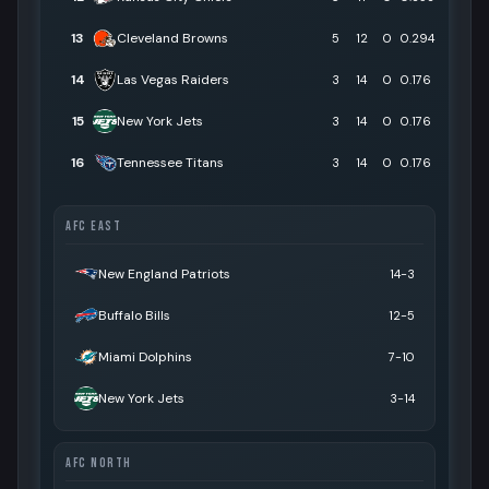
13
Cleveland Browns
5
12
0
0.294
14
Las Vegas Raiders
3
14
0
0.176
15
New York Jets
3
14
0
0.176
16
Tennessee Titans
3
14
0
0.176
AFC EAST
New England Patriots
14-3
Buffalo Bills
12-5
Miami Dolphins
7-10
New York Jets
3-14
AFC NORTH