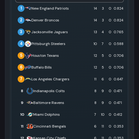
1
New England Patriots
14
3
0
0.824
2
Denver Broncos
14
3
0
0.824
3
Jacksonville Jaguars
13
4
0
0.765
4
Pittsburgh Steelers
10
7
0
0.588
5
Houston Texans
12
5
0
0.706
6
Buffalo Bills
12
5
0
0.706
7
Los Angeles Chargers
11
6
0
0.647
8
Indianapolis Colts
8
9
0
0.471
9
Baltimore Ravens
8
9
0
0.471
10
Miami Dolphins
7
10
0
0.412
11
Cincinnati Bengals
6
11
0
0.353
12
Kansas City Chiefs
6
11
0
0.353