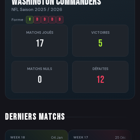
WASHINGTON COMMANDERS
NFL Saison 2025 / 2026
Forme :
V
D
D
D
D
MATCHS JOUÉS
VICTOIRES
17
5
MATCHS NULS
DÉFAITES
0
12
DERNIERS MATCHS
04 Jan
25 Déc
WEEK 18
WEEK 17
W