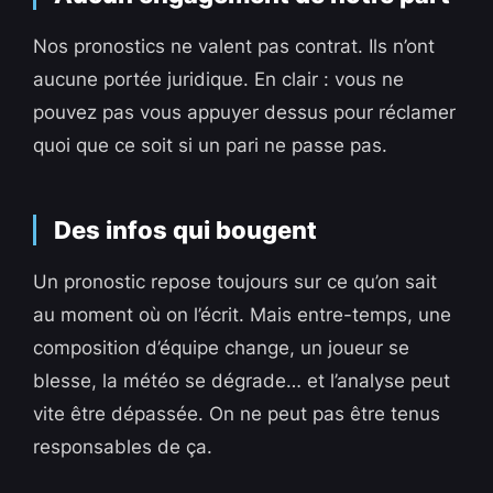
Nos pronostics ne valent pas contrat. Ils n’ont
aucune portée juridique. En clair : vous ne
pouvez pas vous appuyer dessus pour réclamer
quoi que ce soit si un pari ne passe pas.
Des infos qui bougent
Un pronostic repose toujours sur ce qu’on sait
au moment où on l’écrit. Mais entre-temps, une
composition d’équipe change, un joueur se
blesse, la météo se dégrade… et l’analyse peut
vite être dépassée. On ne peut pas être tenus
responsables de ça.