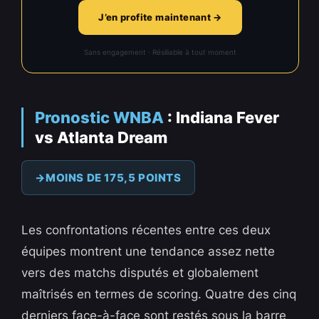
J’en profite maintenant →
Sans engagement · Résiliable à tout moment
Pronostic WNBA
: Indiana Fever
vs Atlanta Dream
MOINS DE 175,5 POINTS
Les confrontations récentes entre ces deux
équipes montrent une tendance assez nette
vers des matchs disputés et globalement
maîtrisés en termes de scoring. Quatre des cinq
derniers face-à-face sont restés sous la barre