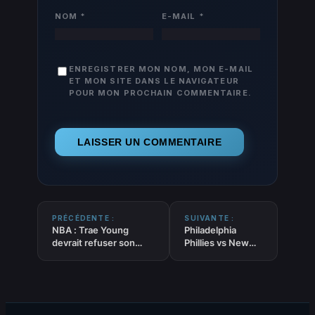
NOM
*
E-MAIL
*
ENREGISTRER MON NOM, MON E-MAIL
ET MON SITE DANS LE NAVIGATEUR
POUR MON PROCHAIN COMMENTAIRE.
PRÉCÉDENTE :
SUIVANTE :
NBA : Trae Young
Philadelphia
devrait refuser son
Phillies vs New
option de joueur à 48
York Mets –
millions de $ à
Pronostic MLB –
Washington
18/06/2026