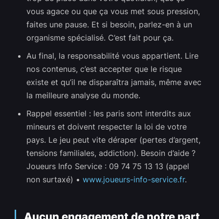
vous agace ou que ça vous met sous pression,
faites une pause. Et si besoin, parlez-en à un
organisme spécialisé. C’est fait pour ça.
Au final, la responsabilité vous appartient. Lire
nos contenus, c’est accepter que le risque
existe et qu’il ne disparaîtra jamais, même avec
la meilleure analyse du monde.
Rappel essentiel : les paris sont interdits aux
mineurs et doivent respecter la loi de votre
pays. Le jeu peut vite déraper (pertes d’argent,
tensions familiales, addiction). Besoin d’aide ?
Joueurs Info Service : 09 74 75 13 13 (appel
non surtaxé) •
www.joueurs-info-service.fr
.
Aucun engagement de notre part