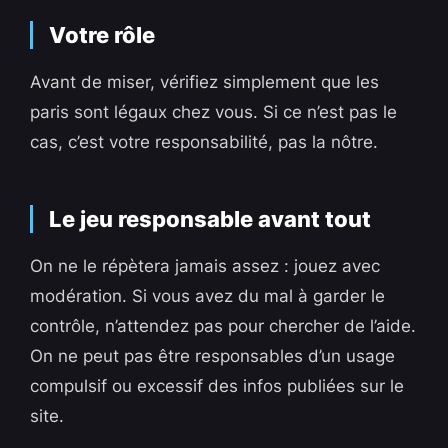
Votre rôle
Avant de miser, vérifiez simplement que les
paris sont légaux chez vous. Si ce n’est pas le
cas, c’est votre responsabilité, pas la nôtre.
Le jeu responsable avant tout
On ne le répètera jamais assez : jouez avec
modération. Si vous avez du mal à garder le
contrôle, n’attendez pas pour chercher de l’aide.
On ne peut pas être responsables d’un usage
compulsif ou excessif des infos publiées sur le
site.