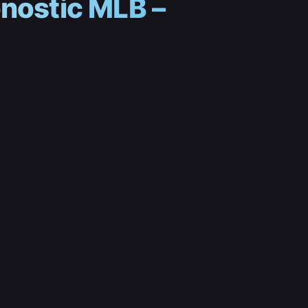
onostic MLB –