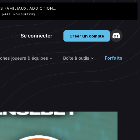
TS FAMILIAUX, ADDICTION…
3
(APPEL NON SURTAXÉ)
Se connecter
Créer un compte
iches joueurs & équipes
Boîte à outils
Forfaits