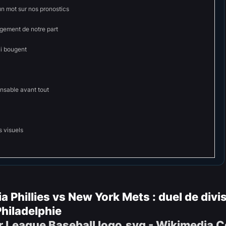
un mot sur nos pronostics
ement de notre part
ui bougent
onsable avant tout
s visuels
ia Phillies vs New York Mets : duel de divi
Philadelphie