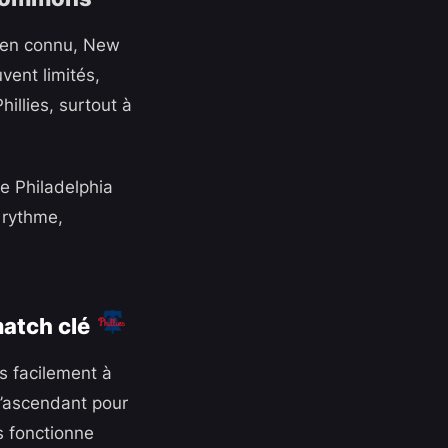
bien connu, New
vent limités,
illies, surtout à
e Philadelphia
 rythme,
match clé
us facilement à
 l’ascendant pour
es fonctionne