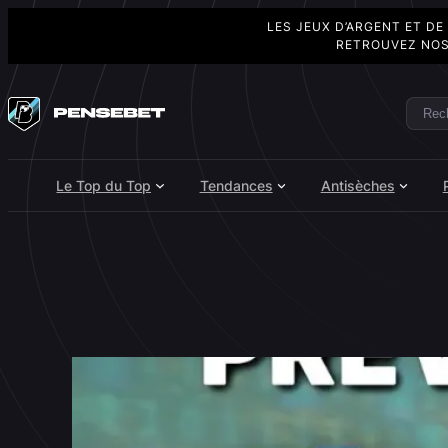
LES JEUX D’ARGENT ET DE
RETROUVEZ NOS
Aller
au
Rech
Search
contenu
Le Top du Top
Tendances
Antisèches