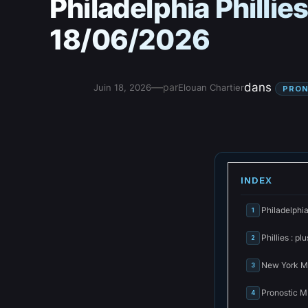
Philadelphia Philli
18/06/2026
—
dans
par
Juin 18, 2026
Elouan Chartier
PRON
INDEX
Philadelphia
1
Phillies : p
2
New York Met
3
Pronostic M
4