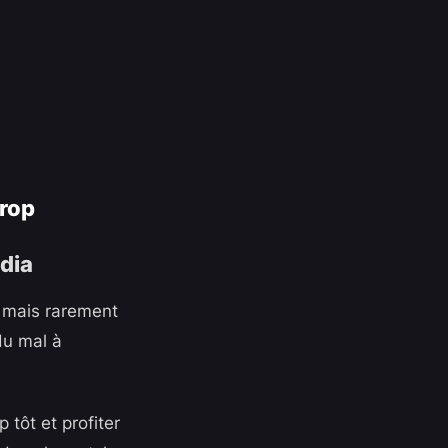
trop
s mais rarement
du mal à
 tôt et profiter