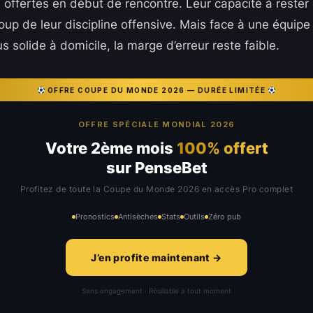
 offertes en début de rencontre. Leur capacité à rester
p de leur discipline offensive. Mais face à une équipe
 solide à domicile, la marge d’erreur reste faible.
OFFRE COUPE DU MONDE 2026 — DURÉE LIMITÉE
OFFRE SPÉCIALE MONDIAL 2026
Votre 2ème mois
100% offert
sur PenseBet
Profitez de toute la Coupe du Monde 2026 en accès Pro complet
Pronostics
Antisèches
Stats
Outils
Zéro pub
J’en profite maintenant →
Sans engagement · Résiliable à tout moment