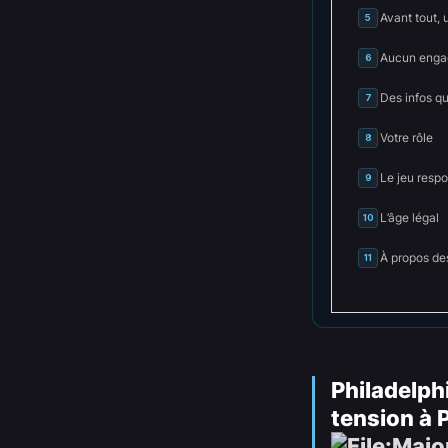
Avant tout, 
5
Aucun engag
6
Des infos q
7
Votre rôle
8
Le jeu resp
9
L’âge légal
10
À propos de
11
Philadelph
tension à 