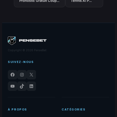
Pronostic Gratuit Coupe
Tennis ATP
du Monde 2026 –
‘Score Exact’ du
24/06/2026
23-06-2026
Copyright © 2026 PenseBet
SUIVEZ-NOUS
Facebook
Instagram
X
YouTube
TikTok
LinkedIn
À PROPOS
CATÉGORIES