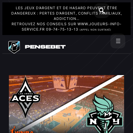
LES JEUX D’ARGENT ET DE HASARD PEUVENT ÊTRE
DANGEREUX : PERTES D’ARGENT, CONFLITS FAMILIAUX,
ADDICTION…
RETROUVEZ NOS CONSEILS SUR
WWW.JOUEURS-INFO-
SERVICE.FR
09-74-75-13-13
(APPEL NON SURTAXÉ)
Aller
au
Rechercher
contenu