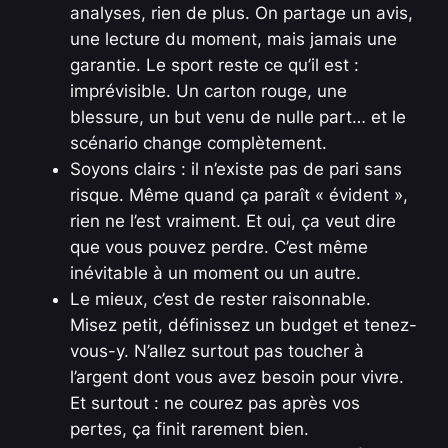
analyses, rien de plus. On partage un avis,
une lecture du moment, mais jamais une
garantie. Le sport reste ce qu’il est :
imprévisible. Un carton rouge, une
blessure, un but venu de nulle part… et le
scénario change complètement.
Soyons clairs : il n’existe pas de pari sans
risque. Même quand ça paraît « évident »,
rien ne l’est vraiment. Et oui, ça veut dire
que vous pouvez perdre. C’est même
inévitable à un moment ou un autre.
Le mieux, c’est de rester raisonnable.
Misez petit, définissez un budget et tenez-
vous-y. N’allez surtout pas toucher à
l’argent dont vous avez besoin pour vivre.
Et surtout : ne courez pas après vos
pertes, ça finit rarement bien.