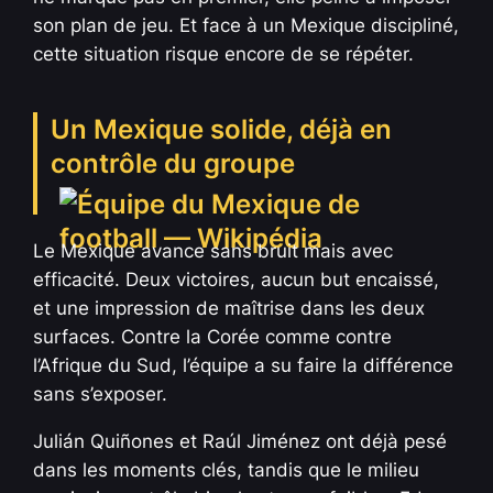
son plan de jeu. Et face à un Mexique discipliné,
cette situation risque encore de se répéter.
Un Mexique solide, déjà en
contrôle du groupe
Le Mexique avance sans bruit mais avec
efficacité. Deux victoires, aucun but encaissé,
et une impression de maîtrise dans les deux
surfaces. Contre la Corée comme contre
l’Afrique du Sud, l’équipe a su faire la différence
sans s’exposer.
Julián Quiñones et Raúl Jiménez ont déjà pesé
dans les moments clés, tandis que le milieu