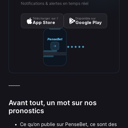
Notifications & alertes en temps réel
Télécharger sur l’
Disponible sur
App Store
Google Play
PenseBet
→
★★★★★
_____
Avant tout, un mot sur nos
pronostics
Ce qu’on publie sur PenseBet, ce sont des