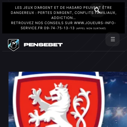
LES JEUX D’ARGENT ET DE HASARD PEUVENT ÊTRE
DANGEREUX : PERTES D’ARGENT, CONFLITS FAMILIAUX,
ADDICTION…
RETROUVEZ NOS CONSEILS SUR
WWW.JOUEURS-INFO-
SERVICE.FR
09-74-75-13-13
(APPEL NON SURTAXÉ)
Aller
au
Rechercher
contenu