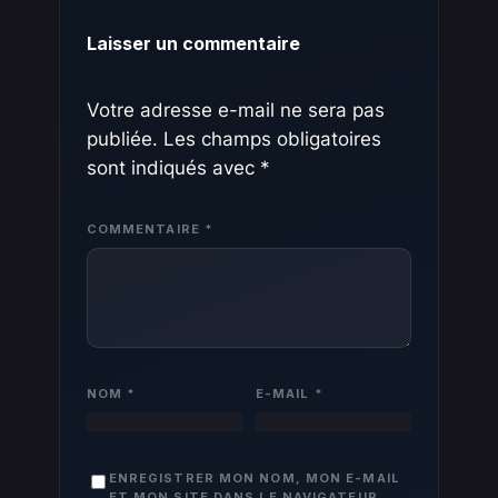
Laisser un commentaire
Votre adresse e-mail ne sera pas
publiée.
Les champs obligatoires
sont indiqués avec
*
COMMENTAIRE
*
NOM
*
E-MAIL
*
ENREGISTRER MON NOM, MON E-MAIL
ET MON SITE DANS LE NAVIGATEUR