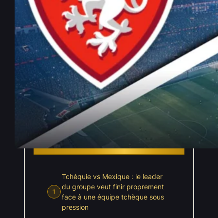
Tchéquie vs Mexique –
Pronostic Gratuit Coupe du
Monde 2026 – 24/06/2026
Juin 23, 2026
—
Elouan Chartier
par
dans
, 
Coupe du Monde 2026
Pronostics
INDEX
Cacher l'index
Tchéquie vs Mexique : le leader
du groupe veut finir proprement
1
face à une équipe tchèque sous
pression