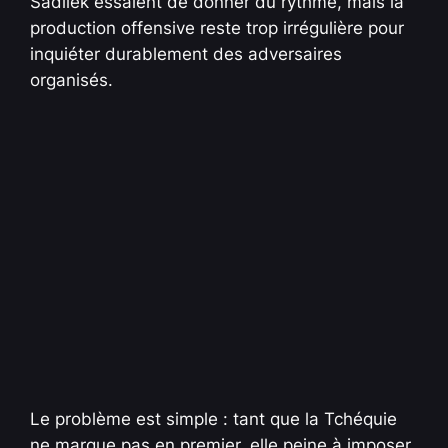
Sadílek essaient de donner du rythme, mais la
production offensive reste trop irrégulière pour
inquiéter durablement des adversaires
organisés.
Le problème est simple : tant que la Tchéquie
ne marque pas en premier, elle peine à imposer