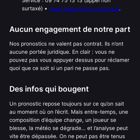
Service : 09 74 75 13 13 (appel non
surtaxé) •
www.joueurs-info-service.fr
.
Aucun engagement de notre part
Nos pronostics ne valent pas contrat. Ils n’ont
aucune portée juridique. En clair : vous ne
pouvez pas vous appuyer dessus pour réclamer
quoi que ce soit si un pari ne passe pas.
Des infos qui bougent
Un pronostic repose toujours sur ce qu’on sait
au moment où on l’écrit. Mais entre-temps, une
composition d’équipe change, un joueur se
blesse, la météo se dégrade… et l’analyse peut
vite être dépassée. On ne peut pas être tenus