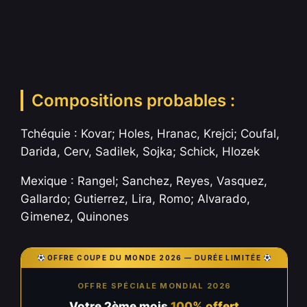
Compositions probables :
Tchéquie : Kovar; Holes, Hranac, Krejci; Coufal,
Darida, Cerv, Sadilek, Sojka; Schick, Hlozek
Mexique : Rangel; Sanchez, Reyes, Vasquez,
Gallardo; Gutierrez, Lira, Romo; Alvarado,
Gimenez, Quinones
OFFRE COUPE DU MONDE 2026 — DURÉE LIMITÉE
OFFRE SPÉCIALE MONDIAL 2026
Votre 2ème mois
100% offert