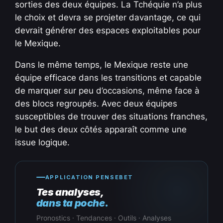
sorties des deux équipes. La Tchéquie n’a plus
le choix et devra se projeter davantage, ce qui
devrait générer des espaces exploitables pour
le Mexique.
Dans le même temps, le Mexique reste une
équipe efficace dans les transitions et capable
de marquer sur peu d’occasions, même face à
des blocs regroupés. Avec deux équipes
susceptibles de trouver des situations franches,
le but des deux côtés apparaît comme une
issue logique.
APPLICATION PENSEBET
Tes analyses,
dans ta poche.
Pronostics · Tendances · Outils · Analyses