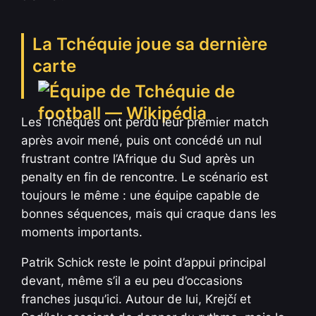
La Tchéquie joue sa dernière
carte
Les Tchèques ont perdu leur premier match
après avoir mené, puis ont concédé un nul
frustrant contre l’Afrique du Sud après un
penalty en fin de rencontre. Le scénario est
toujours le même : une équipe capable de
bonnes séquences, mais qui craque dans les
moments importants.
Patrik Schick reste le point d’appui principal
devant, même s’il a eu peu d’occasions
franches jusqu’ici. Autour de lui, Krejčí et