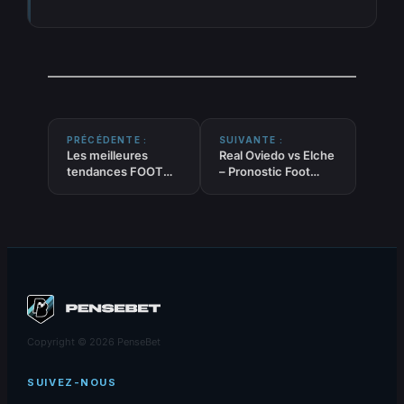
PRÉCÉDENTE :
SUIVANTE :
Les meilleures
Real Oviedo vs Elche
tendances FOOT
– Pronostic Foot
‘Moins de 1.5 but
gratuit et prédictions
par équipe’ du 25-
– Liga – 26/04/2026
04-2026
Copyright © 2026 PenseBet
SUIVEZ-NOUS