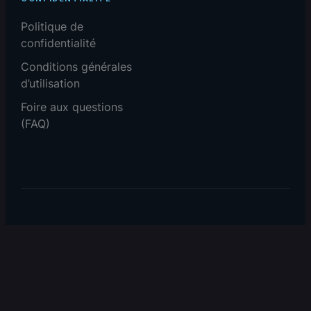
Politique de
confidentialité
Conditions générales
d’utilisation
Foire aux questions
(FAQ)