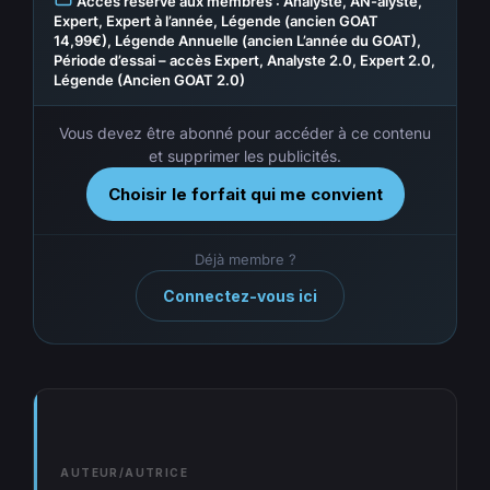
Accès réservé aux membres : Analyste, AN-alyste,
Expert, Expert à l’année, Légende (ancien GOAT
14,99€), Légende Annuelle (ancien L’année du GOAT),
Période d’essai – accès Expert, Analyste 2.0, Expert 2.0,
Légende (Ancien GOAT 2.0)
Vous devez être abonné pour accéder à ce contenu
et supprimer les publicités.
Choisir le forfait qui me convient
Déjà membre ?
Connectez-vous ici
AUTEUR/AUTRICE