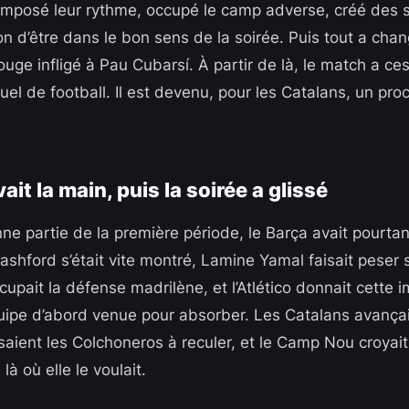
mposé leur rythme, occupé le camp adverse, créé des si
n d’être dans le bon sens de la soirée. Puis tout a chan
uge infligé à Pau Cubarsí. À partir de là, le match a ces
el de football. Il est devenu, pour les Catalans, un pro
ait la main, puis la soirée a glissé
e partie de la première période, le Barça avait pourtant
Rashford s’était vite montré, Lamine Yamal faisait peser
pait la défense madrilène, et l’Atlético donnait cette 
ipe d’abord venue pour absorber. Les Catalans avançai
aient les Colchoneros à reculer, et le Camp Nou croyait
 là où elle le voulait.