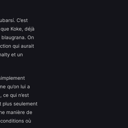
ubarsí. C’est
e que Koke, déjà
r blaugrana. On
tion qui aurait
nalty et un
s simplement
me qu’on lui a
, ce qui n’est
t plus seulement
Une manière de
 conditions où