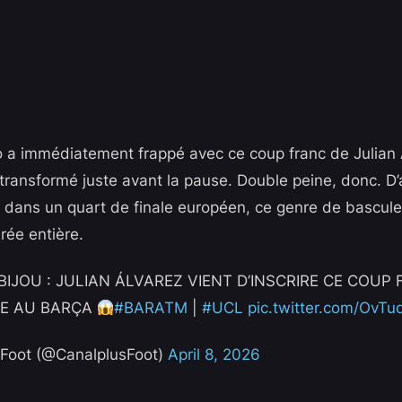
ico a immédiatement frappé avec ce coup franc de Julian 
ransformé juste avant la pause. Double peine, donc. D’a
t dans un quart de finale européen, ce genre de bascule 
rée entière.
BIJOU : JULIAN ÁLVAREZ VIENT D’INSCRIRE CE COUP
CE AU BARÇA
#BARATM
|
#UCL
pic.twitter.com/Ov
oot (@CanalplusFoot)
April 8, 2026