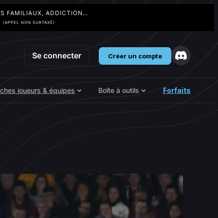
TS FAMILIAUX, ADDICTION…
3
(APPEL NON SURTAXÉ)
Se connecter
Créer un compte
iches joueurs & équipes
Boîte à outils
Forfaits