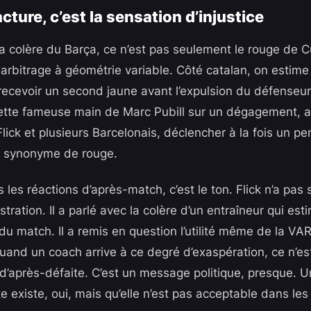
acture, c’est la sensation d’injustice
la colère du Barça, ce n’est pas seulement le rouge de C
n arbitrage à géométrie variable. Côté catalan, on estim
u recevoir un second jaune avant l’expulsion du défenseu
ette fameuse main de Marc Pubill sur un dégagement, ac
lick et plusieurs Barcelonais, déclencher à la fois un pe
 synonyme de rouge.
s les réactions d’après-match, c’est le ton. Flick n’a pa
stration. Il a parlé avec la colère d’un entraîneur qui esti
 du match. Il a remis en question l’utilité même de la VAR
uand un coach arrive à ce degré d’exaspération, ce n’es
’après-défaite. C’est un message politique, presque. 
te existe, oui, mais qu’elle n’est pas acceptable dans les