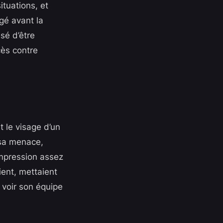
tuations, et
gé avant la
sé d’être
cès contre
 le visage d’un
 sa menace,
impression assez
ent, mettaient
 voir son équipe