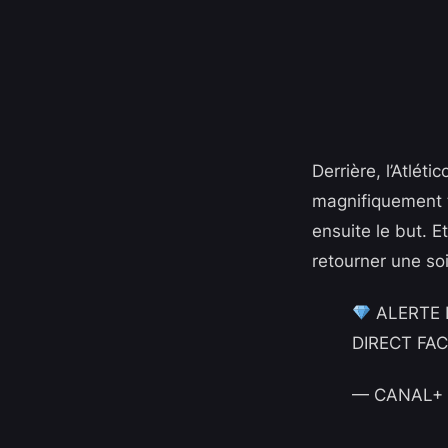
Derrière, l’Atlét
magnifiquement t
ensuite le but. E
retourner une soi
ALERTE 
DIRECT FA
— CANAL+ F