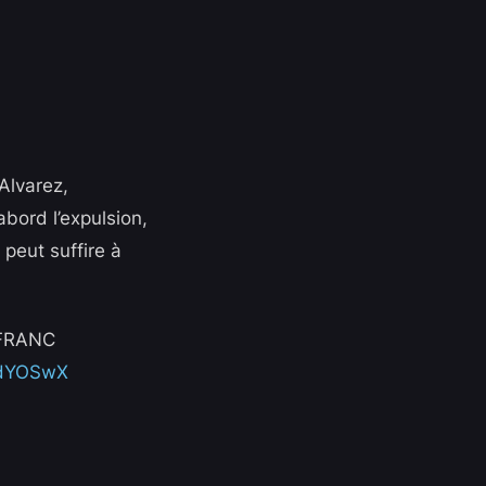
Alvarez,
bord l’expulsion,
peut suffire à
 FRANC
TudYOSwX