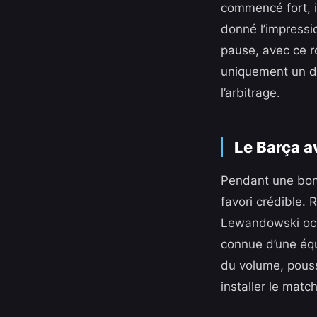
commencé fort, i
donné l’impressio
pause, avec ce ro
uniquement un du
l’arbitrage.
Le Barça av
Pendant une bonn
favori crédible. 
Lewandowski occu
connue d’une équ
du volume, pouss
installer le match