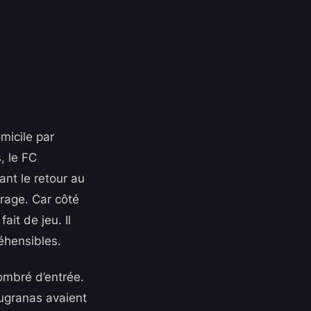
omicile par
, le FC
ant le retour au
trage. Car côté
ait de jeu. Il
éhensibles.
sombré d’entrée.
augranas avaient