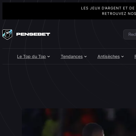
LES JEUX D’ARGENT ET DE
RETROUVEZ NOS
Aller
au
Rech
Search
contenu
Le Top du Top
Tendances
Antisèches