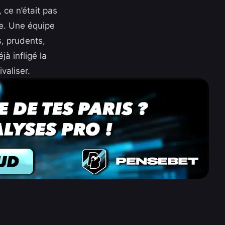
 ce n’était pas
pe. Une équipe
s, prudents,
à infligé la
valiser.