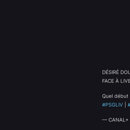
DÉSIRÉ DOU
FACE À LI
Quel début 
#PSGLIV
|
— CANAL+ F