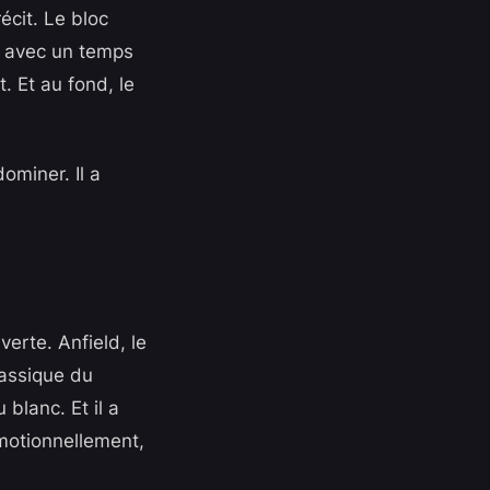
écit. Le bloc
rs avec un temps
t. Et au fond, le
ominer. Il a
erte. Anfield, le
lassique du
blanc. Et il a
émotionnellement,