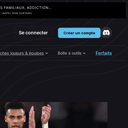
TS FAMILIAUX, ADDICTION…
3
(APPEL NON SURTAXÉ)
Se connecter
Créer un compte
iches joueurs & équipes
Boîte à outils
Forfaits