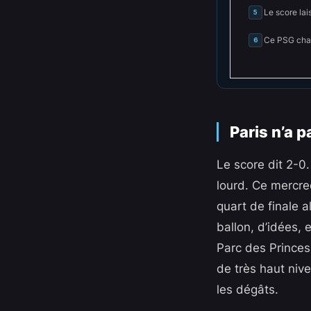
Le score lai
5
Ce PSG chan
6
Paris n’a p
Le score dit 2-0
lourd. Ce mercred
quart de finale a
ballon, d’idées,
Parc des Princes,
de très haut nive
les dégâts.