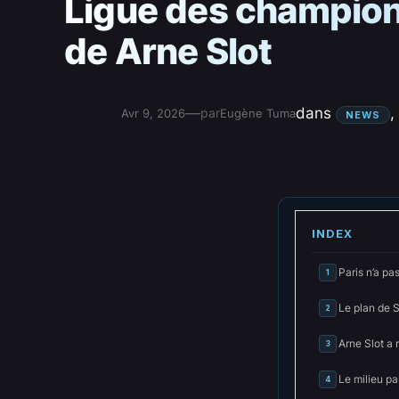
Ligue des champions 
de Arne Slot
—
dans
, 
par
Avr 9, 2026
Eugène Tuma
NEWS
INDEX
Paris n’a pa
1
Le plan de S
2
Arne Slot a 
3
Le milieu pa
4