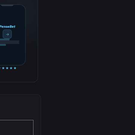
PenseBet
→
★★★★★