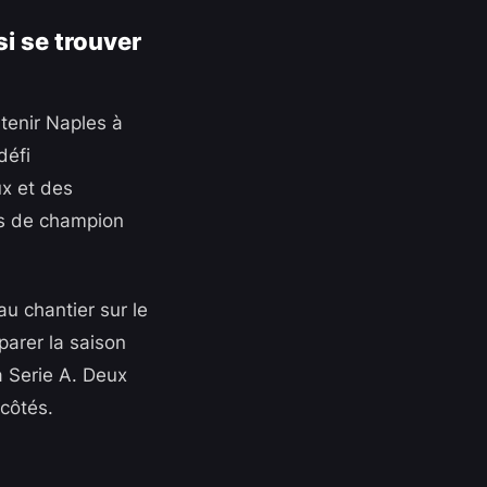
si se trouver
ntenir Naples à
défi
ux et des
ifs de champion
u chantier sur le
arer la saison
a Serie A. Deux
côtés.