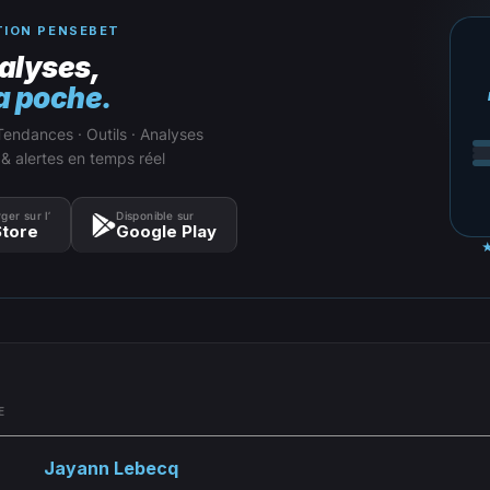
TION PENSEBET
alyses,
a poche.
Tendances · Outils · Analyses
 & alertes en temps réel
ger sur l’
Disponible sur
tore
Google Play
E
Jayann Lebecq