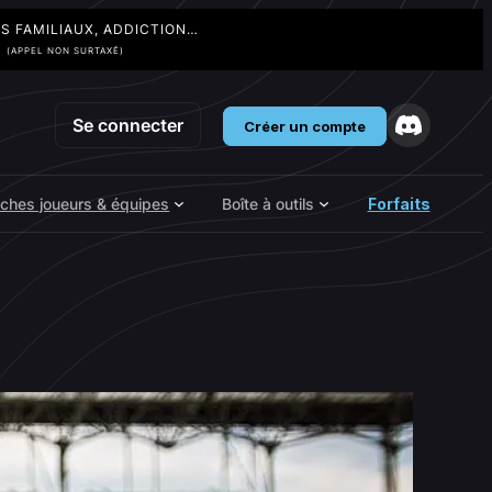
TS FAMILIAUX, ADDICTION…
3
(APPEL NON SURTAXÉ)
Se connecter
Créer un compte
iches joueurs & équipes
Boîte à outils
Forfaits