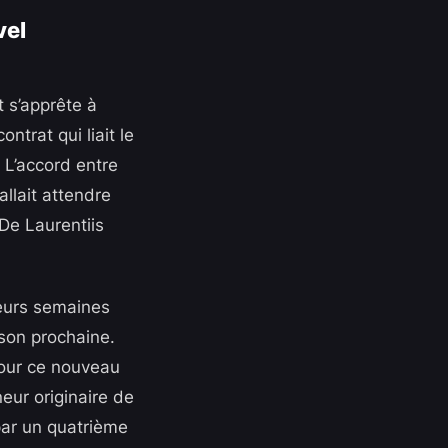
vel
t s’apprête à
ntrat qui liait le
 L’accord entre
allait attendre
 De Laurentiis
ieurs semaines
ison prochaine.
pour ce nouveau
neur originaire de
par un quatrième