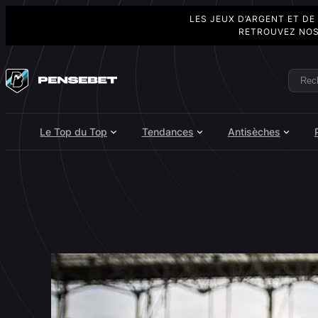
LES JEUX D’ARGENT ET DE
RETROUVEZ NOS
Aller
au
Rech
Search
contenu
Le Top du Top
Tendances
Antisèches