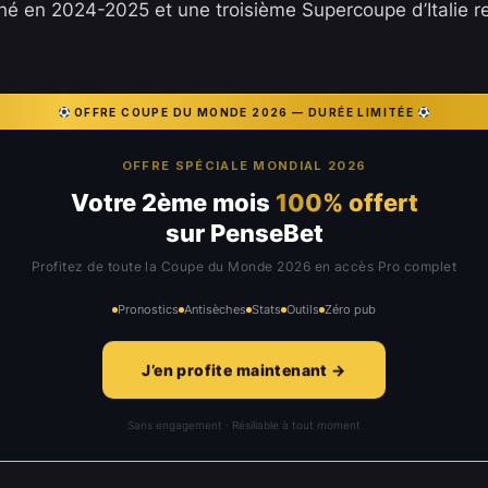
é en 2024-2025 et une troisième Supercoupe d’Italie 
OFFRE COUPE DU MONDE 2026 — DURÉE LIMITÉE
OFFRE SPÉCIALE MONDIAL 2026
Votre 2ème mois
100% offert
sur PenseBet
Profitez de toute la Coupe du Monde 2026 en accès Pro complet
Pronostics
Antisèches
Stats
Outils
Zéro pub
J’en profite maintenant →
Sans engagement · Résiliable à tout moment