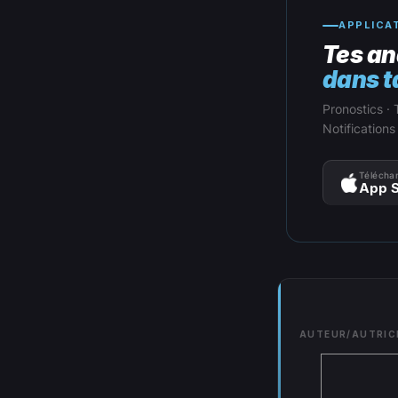
APPLICA
Tes an
dans t
Pronostics · 
Notifications
Téléchar
App S
AUTEUR/AUTRIC