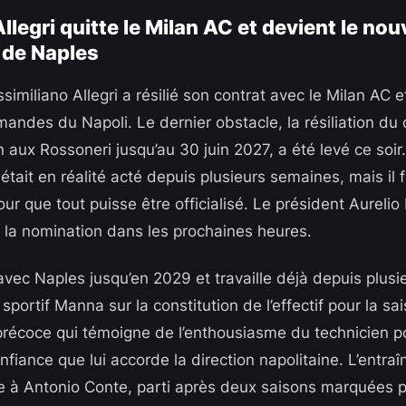
llegri quitte le Milan AC et devient le nou
 de Naples
assimiliano Allegri a résilié son contrat avec le Milan AC e
ndes du Napoli. Le dernier obstacle, la résiliation du co
 aux Rossoneri jusqu’au 30 juin 2027, a été levé ce soir.
 était en réalité acté depuis plusieurs semaines, mais il f
our que tout puisse être officialisé. Le président Aurelio
 la nomination dans les prochaines heures.
 avec Naples jusqu’en 2029 et travaille déjà depuis plus
 sportif Manna sur la constitution de l’effectif pour la sa
précoce qui témoigne de l’enthousiasme du technicien 
onfiance que lui accorde la direction napolitaine. L’entraî
 à Antonio Conte, parti après deux saisons marquées 