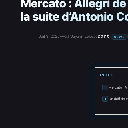
Mercato : Allegri de
la suite d’Antonio C
—
dans
par
Juil 3, 2026
Jayann Lebecq
NEWS
INDEX
Mercato : Al
1
Un défi de t
2