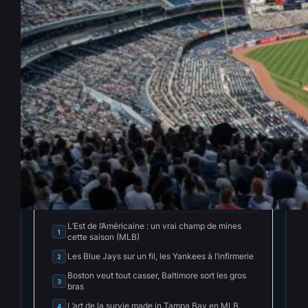
MLB – Fin de cycle ou rebond ?
Le moment charnière de la
franchise canadienne
Mar 23, 2026
—
Gabriel Ramos
par
dans
News MLB
INDEX
Cacher l'index
L’Est de l’Américaine : un vrai champ de mines
1
cette saison (MLB)
Les Blue Jays sur un fil, les Yankees à l’infirmerie
2
Boston veut tout casser, Baltimore sort les gros
3
bras
L’art de la survie made in Tampa Bay en MLB
4