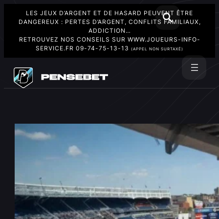
LES JEUX D’ARGENT ET DE HASARD PEUVENT ÊTRE
DANGEREUX : PERTES D’ARGENT, CONFLITS FAMILIAUX,
ADDICTION…
RETROUVEZ NOS CONSEILS SUR
WWW.JOUEURS-INFO-
SERVICE.FR
09-74-75-13-13
(APPEL NON SURTAXÉ)
Aller
au
Rechercher
contenu