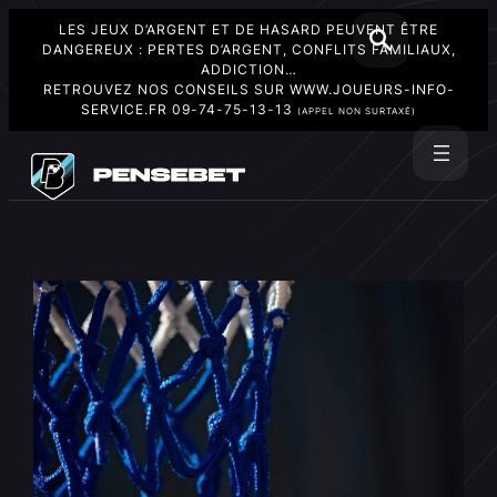
LES JEUX D’ARGENT ET DE HASARD PEUVENT ÊTRE
DANGEREUX : PERTES D’ARGENT, CONFLITS FAMILIAUX,
ADDICTION…
RETROUVEZ NOS CONSEILS SUR
WWW.JOUEURS-INFO-
SERVICE.FR
09-74-75-13-13
(APPEL NON SURTAXÉ)
Aller
au
Rechercher
contenu