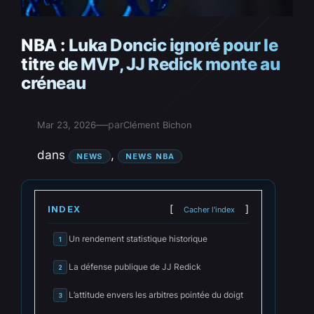
NBA : Luka Doncic ignoré pour le
titre de MVP, JJ Redick monte au
créneau
—
par
Mar 23, 2026
Clément Bichon
dans
, 
NEWS
NEWS NBA
INDEX
Cacher l'index
Un rendement statistique historique
1
La défense publique de JJ Redick
2
L’attitude envers les arbitres pointée du doigt
3