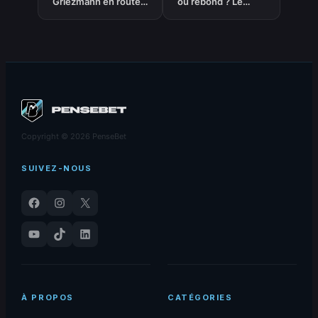
Griezmann en route
ou rebond ? Le
pour Orlando,
moment charnière
Lewandowski en
de la franchise
pleine réflexion
canadienne
Copyright © 2026 PenseBet
SUIVEZ-NOUS
Facebook
Instagram
X
YouTube
TikTok
LinkedIn
À PROPOS
CATÉGORIES