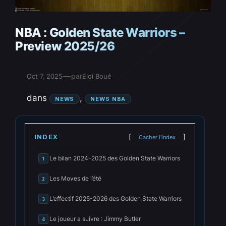
NBA : Golden State Warriors –
Preview 2025/26
—
par
Oct 7, 2025
Eloi Boué
dans
, 
NEWS
NEWS NBA
INDEX
Cacher l'index
Le bilan 2024-2025 des Golden State Warriors
1
Les Moves de l’été
2
L’effectif 2025-2026 des Golden State Warriors
3
Le joueur a suivre : Jimmy Butler
4