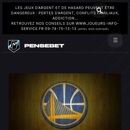
LES JEUX D’ARGENT ET DE HASARD PEUVENT ÊTRE
DANGEREUX : PERTES D’ARGENT, CONFLITS FAMILIAUX,
ADDICTION…
RETROUVEZ NOS CONSEILS SUR
WWW.JOUEURS-INFO-
SERVICE.FR
09-74-75-13-13
(APPEL NON SURTAXÉ)
Aller
au
Rechercher
contenu