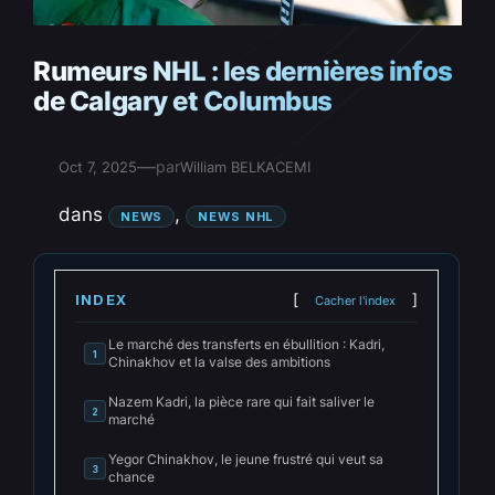
Rumeurs NHL : les dernières infos
de Calgary et Columbus
—
par
Oct 7, 2025
William BELKACEMI
dans
, 
NEWS
NEWS NHL
INDEX
Cacher l'index
Le marché des transferts en ébullition : Kadri,
1
Chinakhov et la valse des ambitions
Nazem Kadri, la pièce rare qui fait saliver le
2
marché
Yegor Chinakhov, le jeune frustré qui veut sa
3
chance