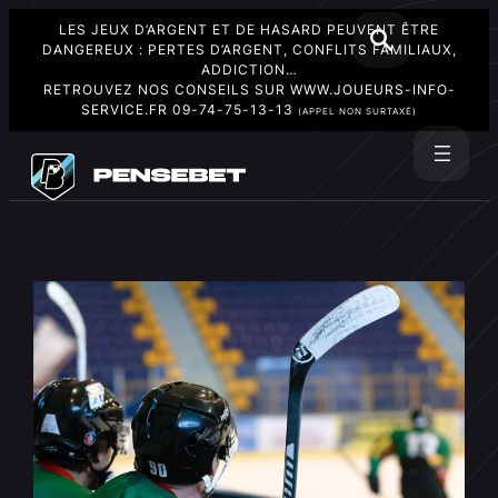
LES JEUX D’ARGENT ET DE HASARD PEUVENT ÊTRE
DANGEREUX : PERTES D’ARGENT, CONFLITS FAMILIAUX,
ADDICTION…
RETROUVEZ NOS CONSEILS SUR
WWW.JOUEURS-INFO-
SERVICE.FR
09-74-75-13-13
(APPEL NON SURTAXÉ)
Aller
au
Rechercher
contenu