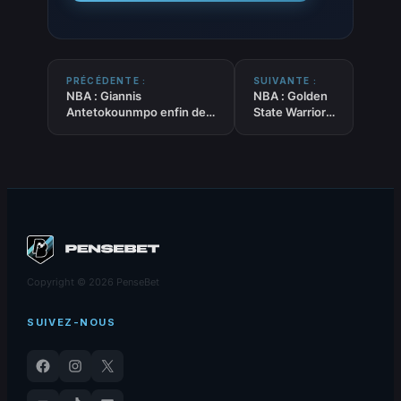
PRÉCÉDENTE :
SUIVANTE :
NBA : Giannis
NBA : Golden
Antetokounmpo enfin de
State Warriors
retour à l’entraînement
– Preview
avec les Bucks
2025/26
Copyright © 2026 PenseBet
SUIVEZ-NOUS
Facebook
Instagram
X