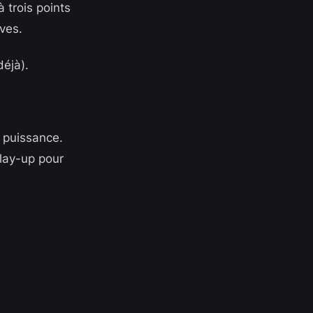
 trois points
lves.
éjà).
 puissance.
lay-up pour