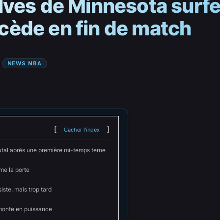
lves de Minnesota surf
ède en fin de match
 
NEWS NBA
Cacher l'index
utal après une première mi-temps terne
me la porte
ste, mais trop tard
monte en puissance