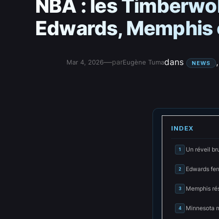
NBA : les Timberwo
Edwards, Memphis c
—
dans
,
par
Mar 4, 2026
Eugène Tuma
NEWS
INDEX
Un réveil br
1
Edwards fer
2
Memphis rési
3
Minnesota 
4