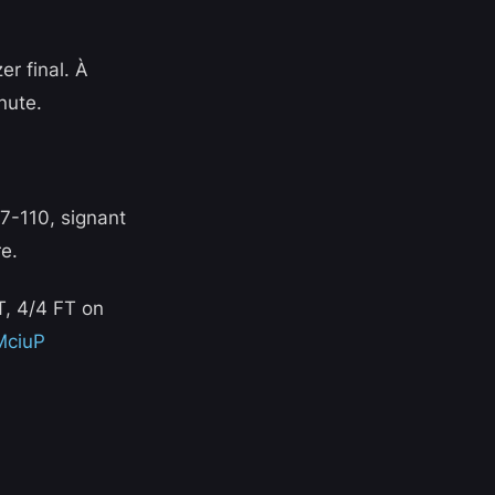
er final. À
nute.
7-110, signant
e.
, 4/4 FT on
MciuP