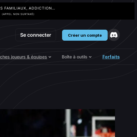
TS FAMILIAUX, ADDICTION…
3
(APPEL NON SURTAXÉ)
Se connecter
Créer un compte
iches joueurs & équipes
Boîte à outils
Forfaits