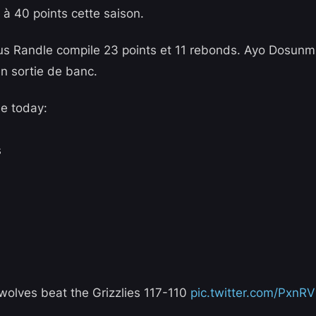
 40 points cette saison.
ius Randle compile 23 points et 11 rebonds. Ayo Dosun
en sortie de banc.
le today:
s
olves beat the Grizzlies 117-110
pic.twitter.com/PxnR