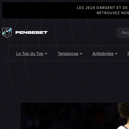
LES JEUX D’ARGENT ET DE
RETROUVEZ NOS
Aller
au
Rech
Search
contenu
Le Top du Top
Tendances
Antisèches