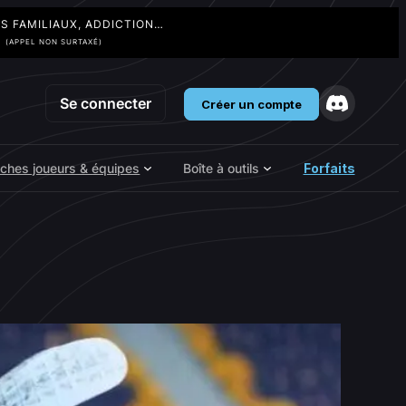
TS FAMILIAUX, ADDICTION…
3
(APPEL NON SURTAXÉ)
Se connecter
Créer un compte
iches joueurs & équipes
Boîte à outils
Forfaits