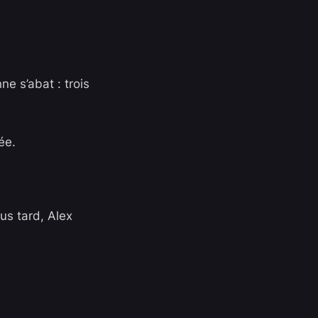
e s’abat : trois
ée.
us tard, Alex