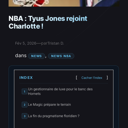
NBA : Tyus Jones rejoint
Charlotte !
—
par
Fév 5, 2026
Tristan D.
dans
, 
NEWS
NEWS NBA
INDEX
Cacher l'index
Un gestionnaire de luxe pour le banc des
1
Hornets
Le Magic prépare le terrain
2
La fin du pragmatisme floridien ?
3