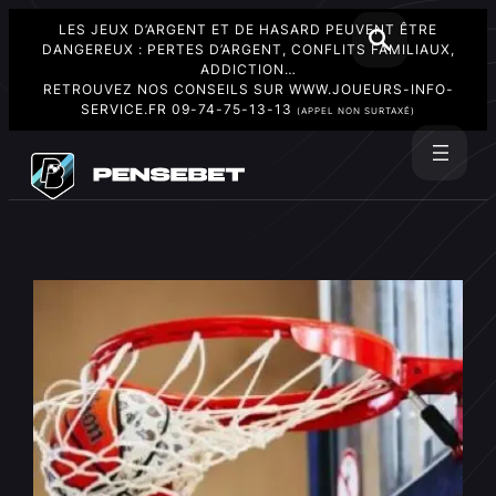
LES JEUX D’ARGENT ET DE HASARD PEUVENT ÊTRE
DANGEREUX : PERTES D’ARGENT, CONFLITS FAMILIAUX,
ADDICTION…
RETROUVEZ NOS CONSEILS SUR
WWW.JOUEURS-INFO-
SERVICE.FR
09-74-75-13-13
(APPEL NON SURTAXÉ)
Aller
au
Rechercher
contenu