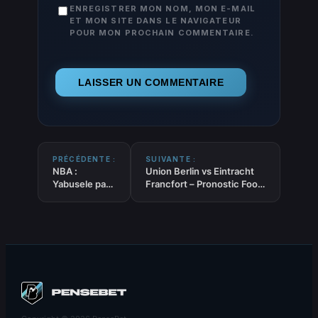
ENREGISTRER MON NOM, MON E-MAIL
ET MON SITE DANS LE NAVIGATEUR
POUR MON PROCHAIN COMMENTAIRE.
PRÉCÉDENTE :
SUIVANTE :
NBA :
Union Berlin vs Eintracht
Yabusele part
Francfort – Pronostic Foot
pour Chicago
gratuit et prédictions –
contre Dalen
Bundesliga – 06/02/2026
Terry !