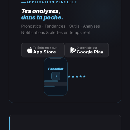
APPLICATION PENSEBET
Tes analyses,
dans ta poche.
Pronostics · Tendances · Outils · Analyses
Notifications & alertes en temps réel
Télécharger sur l’
Disponible sur
App Store
Google Play
PenseBet
→
★★★★★