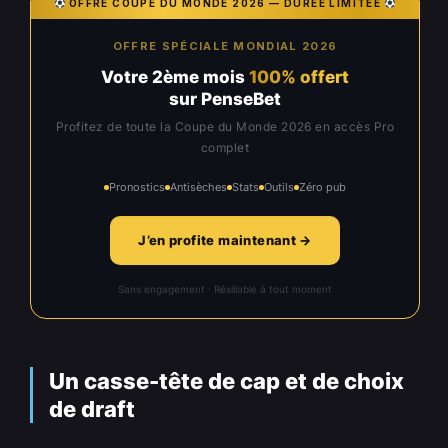
OFFRE COUPE DU MONDE 2026 — DURÉE LIMITÉE
OFFRE SPÉCIALE MONDIAL 2026
Votre 2ème mois
100% offert
sur PenseBet
Profitez de toute la Coupe du Monde 2026 en accès Pro
complet
Pronostics
Antisèches
Stats
Outils
Zéro pub
J’en profite maintenant →
Sans engagement · Résiliable à tout moment
Un casse-tête de cap et de choix
de draft