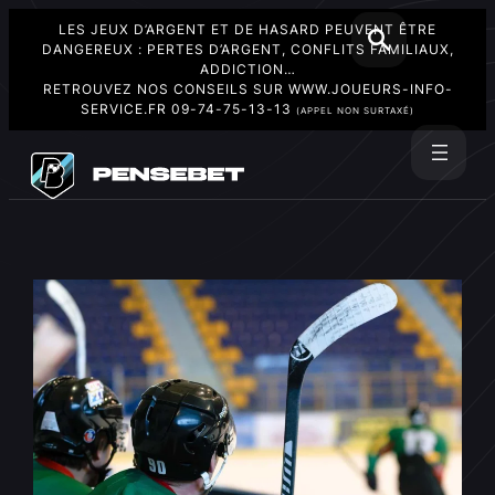
LES JEUX D’ARGENT ET DE HASARD PEUVENT ÊTRE
DANGEREUX : PERTES D’ARGENT, CONFLITS FAMILIAUX,
ADDICTION…
RETROUVEZ NOS CONSEILS SUR
WWW.JOUEURS-INFO-
SERVICE.FR
09-74-75-13-13
(APPEL NON SURTAXÉ)
Aller
au
Rechercher
contenu