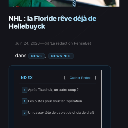
NHL : la Floride rêve déjà de
Hellebuyck
—
par
Juin 24, 2026
La rédaction PenseBet
dans
, 
NEWS
NEWS NHL
INDEX
Cacher l'index
Après Tkachuk, un autre coup ?
1
Les pistes pour boucler l’opération
2
Un casse-tête de cap et de choix de draft
3