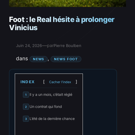
Foot : le Real hésite à prolonger
Vinicius
—
par
Juin 24, 2026
Pierre Boulben
dans
, 
NEWS
NEWS FOOT
INDEX
Cacher l'index
Il y a un mois, c’était réglé
1
Un contrat qui fond
2
L’été de la dernière chance
3