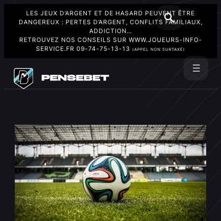
LES JEUX D’ARGENT ET DE HASARD PEUVENT ÊTRE
DANGEREUX : PERTES D’ARGENT, CONFLITS FAMILIAUX,
ADDICTION…
RETROUVEZ NOS CONSEILS SUR
WWW.JOUEURS-INFO-
SERVICE.FR
09-74-75-13-13
(APPEL NON SURTAXÉ)
Aller
au
Rechercher
contenu