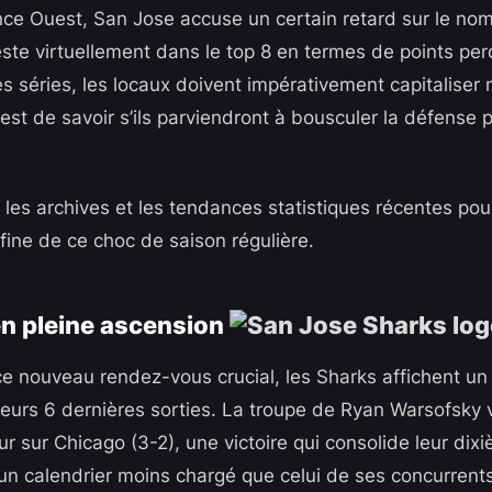
ce Ouest, San Jose accuse un certain retard sur le n
este virtuellement dans le top 8 en termes de points per
les séries, les locaux doivent impérativement capitaliser
st de savoir s’ils parviendront à bousculer la défense p
s les archives et les tendances statistiques récentes po
s fine de ce choc de saison régulière.
n pleine ascension
ce nouveau rendez-vous crucial, les Sharks affichent un 
 leurs 6 dernières sorties. La troupe de Ryan Warsofsky v
ur sur Chicago (3-2), une victoire qui consolide leur dix
 un calendrier moins chargé que celui de ses concurrent