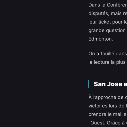
Dans la Conféren
disputés, mais r
leur ticket pour 
grande question e
Edmonton.
On a fouillé dan
la lecture la plu
San Jose e
À l’approche de 
victoires lors de
prendre le meille
l’Ouest. Grâce à