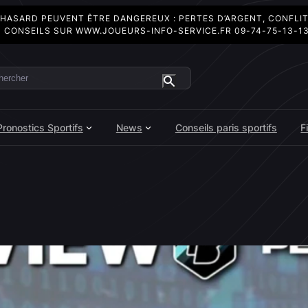
 HASARD PEUVENT ÊTRE DANGEREUX : PERTES D’ARGENT, CONFLI
 CONSEILS SUR
WWW.JOUEURS-INFO-SERVICE.FR
09-74-75-13-1
ercher
Pronostics Sportifs
News
Conseils paris sportifs
F