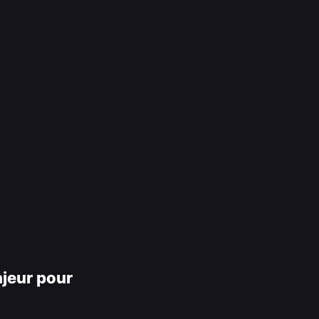
ajeur pour