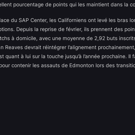
llent pourcentage de points qui les maintient dans la c
lace du SAP Center, les Californiens ont levé les bras lo
tions. Depuis la reprise de février, ils prennent des poi
chs à domicile, avec une moyenne de 2,92 buts inscrit
n Reaves devrait réintégrer l’alignement prochainement,
 quant à lui sur la touche jusqu’à l’année prochaine. Il
 pour contenir les assauts de Edmonton lors des transiti