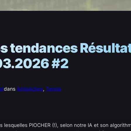
es tendances Résultat 
03.2026 #2
et
dans
Antisèches
, 
Tennis
 lesquelles PIOCHER (!), selon notre IA et son algorith