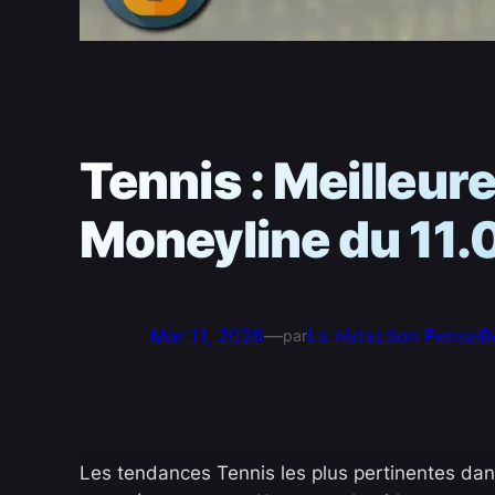
Tennis : Meilleur
Moneyline du 11.
Mar 11, 2026
—
La rédaction PenseB
par
Les tendances Tennis les plus pertinentes dans