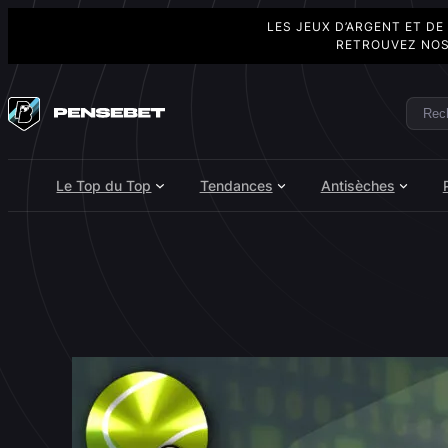
LES JEUX D’ARGENT ET DE
RETROUVEZ NOS
Aller
au
Rech
Search
contenu
Le Top du Top
Tendances
Antisèches