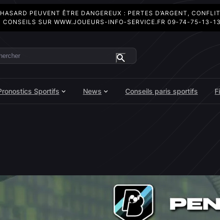
 HASARD PEUVENT ÊTRE DANGEREUX : PERTES D’ARGENT, CONFLI
 CONSEILS SUR
WWW.JOUEURS-INFO-SERVICE.FR
09-74-75-13-1
ercher
Pronostics Sportifs
News
Conseils paris sportifs
F