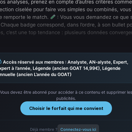
os analyses, prenez en compte d’autres critères comme la
ection ciselée pour faire vos simples ou combinés, vous 
fie remporte le match.
: Vous vous demandez ce que sig
 ! Chaque badge correspond, dans l’ordre, à son bullet 
, c’est une top tendance : plusieurs données convergent 
Accès réservé aux membres : Analyste, AN-alyste, Expert,
xpert à l’année, Légende (ancien GOAT 14,99€), Légende
nnuelle (ancien L’année du GOAT)
Vous devez être abonné pour accéder à ce contenu et supprimer le
publicités.
Choisir le forfait qui me convient
Déjà membre ?
Connectez-vous ici