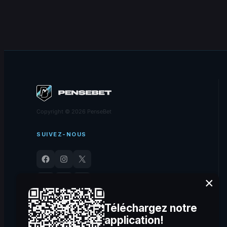
Copyright © 2026 PenseBet
SUIVEZ-NOUS
Facebook
Instagram
X
YouTube
TikTok
LinkedIn
×
Téléchargez notre
application!