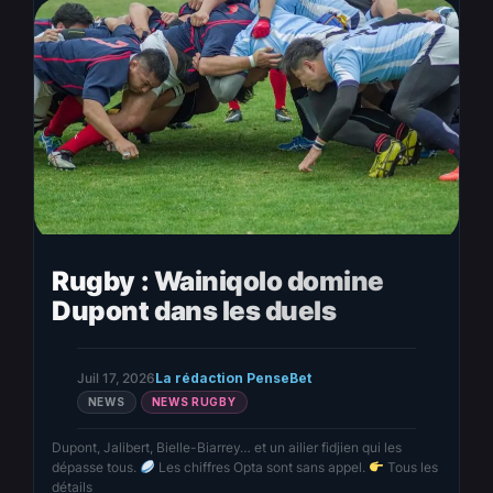
Rugby : Wainiqolo domine
Dupont dans les duels
Juil 17, 2026
La rédaction PenseBet
NEWS
NEWS RUGBY
Dupont, Jalibert, Bielle-Biarrey… et un ailier fidjien qui les
dépasse tous.
Les chiffres Opta sont sans appel.
Tous les
détails