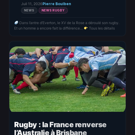
Juil 11, 2026
Pierre Boulben
NEWS
NEWS RUGBY
Dans l’antre d’Everton, le XV de la Rose a déroulé son rugby.
Et un homme a encore fait la différence…
Tous les détails
Rugby : la France renverse
l’Australie à Brisbane