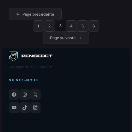
←
Page précédente
3
1
2
4
5
6
Page suivante
→
Copyright © 2026 PenseBet
SUIVEZ-NOUS
Facebook
Instagram
X
YouTube
TikTok
LinkedIn