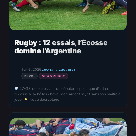
Rugby : 12 essais, l’Écosse
domine l’Argentine
Juil 6, 2026
Léonard Lasquier
NEWS
NEWS RUGBY
47-38, douze essais, un débutant qui claque d’entrée :
l’Écosse a lâché les chevaux en Argentine, et sans son maître à
jouer.
Notre décryptage