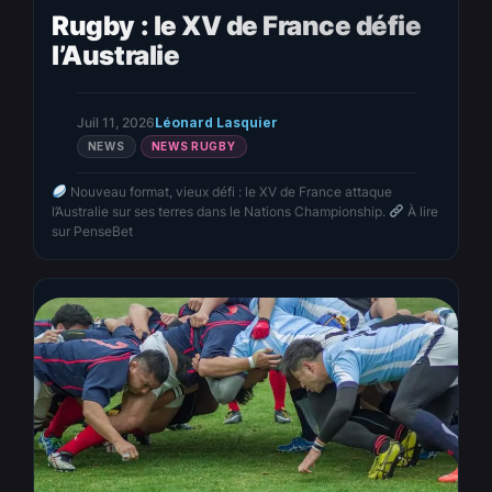
Rugby : le XV de France défie
l’Australie
Juil 11, 2026
Léonard Lasquier
NEWS
NEWS RUGBY
Nouveau format, vieux défi : le XV de France attaque
l’Australie sur ses terres dans le Nations Championship.
À lire
sur PenseBet