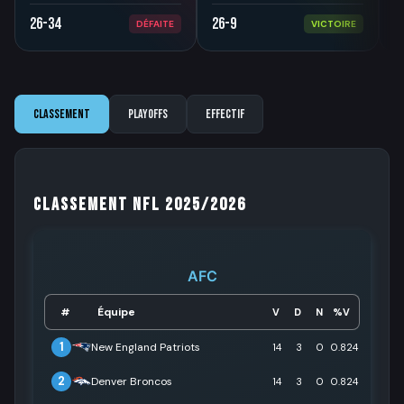
26-34
26-9
3
DÉFAITE
VICTOIRE
Classement
Playoffs
Effectif
Classement NFL 2025/2026
AFC
Équipe
#
V
D
N
%V
1
New England Patriots
14
3
0
0.824
2
Denver Broncos
14
3
0
0.824