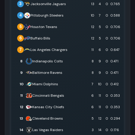
3
Jacksonville Jaguars
13
4
0
0.765
4
Pittsburgh Steelers
10
7
0
0.588
5
Houston Texans
12
5
0
0.706
6
Buffalo Bills
12
5
0
0.706
7
Los Angeles Chargers
11
6
0
0.647
8
Indianapolis Colts
8
9
0
0.471
9
Baltimore Ravens
8
9
0
0.471
10
Miami Dolphins
7
10
0
0.412
11
Cincinnati Bengals
6
11
0
0.353
12
Kansas City Chiefs
6
11
0
0.353
13
Cleveland Browns
5
12
0
0.294
14
Las Vegas Raiders
3
14
0
0.176