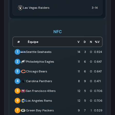
Las Vegas Raiders
3-14
NFC
Équipe
#
V
D
N
%V
1
Seattle Seahawks
14
3
0
0.824
2
Philadelphia Eagles
11
6
0
0.647
3
Chicago Bears
11
6
0
0.647
4
Carolina Panthers
8
9
0
0.471
5
San Francisco 49ers
12
5
0
0.706
6
Los Angeles Rams
12
5
0
0.706
7
Green Bay Packers
9
7
1
0.529