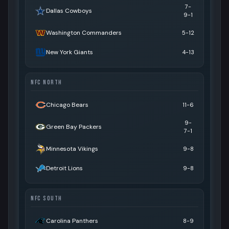
7-
Dallas Cowboys
9-1
Washington Commanders
5-12
New York Giants
4-13
NFC NORTH
Chicago Bears
11-6
9-
Green Bay Packers
7-1
Minnesota Vikings
9-8
Detroit Lions
9-8
NFC SOUTH
Carolina Panthers
8-9