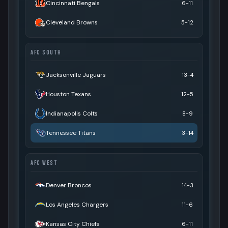
Cincinnati Bengals
6-11
Cleveland Browns
5-12
AFC SOUTH
Jacksonville Jaguars
13-4
Houston Texans
12-5
Indianapolis Colts
8-9
Tennessee Titans
3-14
AFC WEST
Denver Broncos
14-3
Los Angeles Chargers
11-6
Kansas City Chiefs
6-11