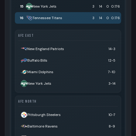
15
New York Jets
3
14
0
0.176
16
Tennessee Titans
3
14
0
0.176
AFC EAST
New England Patriots
14-3
Buffalo Bills
12-5
Miami Dolphins
7-10
New York Jets
3-14
AFC NORTH
Pittsburgh Steelers
10-7
Baltimore Ravens
8-9