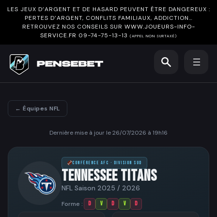
LES JEUX D’ARGENT ET DE HASARD PEUVENT ÊTRE DANGEREUX :
PERTES D’ARGENT, CONFLITS FAMILIAUX, ADDICTION…
RETROUVEZ NOS CONSEILS SUR
WWW.JOUEURS-INFO-
SERVICE.FR
09-74-75-13-13
(APPEL NON SURTAXÉ)
← Équipes NFL
Dernière mise à jour le 26/07/2026 à 19h16
CONFÉRENCE AFC · DIVISION SUD
TENNESSEE TITANS
NFL Saison 2025 / 2026
Forme :
D
V
D
V
D