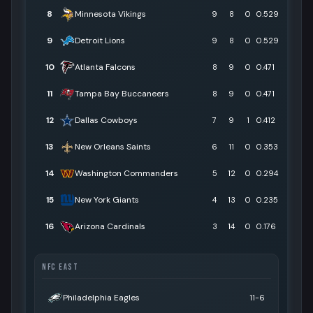
8
Minnesota Vikings
9
8
0
0.529
9
Detroit Lions
9
8
0
0.529
10
Atlanta Falcons
8
9
0
0.471
11
Tampa Bay Buccaneers
8
9
0
0.471
12
Dallas Cowboys
7
9
1
0.412
13
New Orleans Saints
6
11
0
0.353
14
Washington Commanders
5
12
0
0.294
15
New York Giants
4
13
0
0.235
16
Arizona Cardinals
3
14
0
0.176
NFC EAST
Philadelphia Eagles
11-6