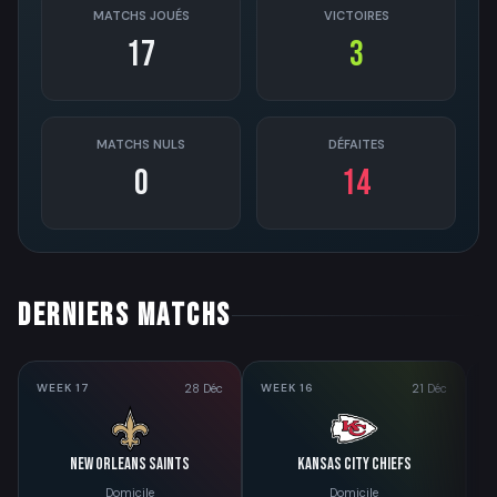
MATCHS JOUÉS
VICTOIRES
17
3
MATCHS NULS
DÉFAITES
0
14
DERNIERS MATCHS
28 Déc
21 Déc
WEEK 17
WEEK 16
W
New Orleans Saints
Kansas City Chiefs
Domicile
Domicile