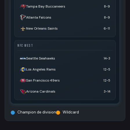
Tampa Bay Buccaneers
8-9
Atlanta Falcons
8-9
New Orleans Saints
6-11
NFC WEST
Seattle Seahawks
14-3
Los Angeles Rams
12-5
San Francisco 49ers
12-5
Arizona Cardinals
3-14
Champion de division
Wildcard