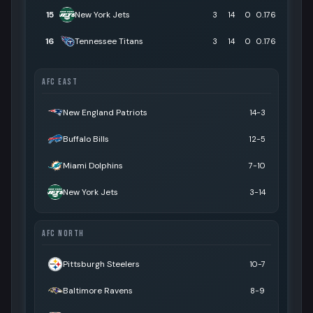
15
New York Jets
3
14
0
0.176
16
Tennessee Titans
3
14
0
0.176
AFC EAST
New England Patriots
14-3
Buffalo Bills
12-5
Miami Dolphins
7-10
New York Jets
3-14
AFC NORTH
Pittsburgh Steelers
10-7
Baltimore Ravens
8-9