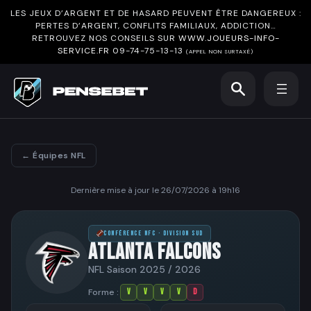
LES JEUX D’ARGENT ET DE HASARD PEUVENT ÊTRE DANGEREUX :
PERTES D’ARGENT, CONFLITS FAMILIAUX, ADDICTION…
RETROUVEZ NOS CONSEILS SUR
WWW.JOUEURS-INFO-
SERVICE.FR
09-74-75-13-13
(APPEL NON SURTAXÉ)
← Équipes NFL
Dernière mise à jour le 26/07/2026 à 19h16
CONFÉRENCE NFC · DIVISION SUD
ATLANTA FALCONS
NFL Saison 2025 / 2026
Forme :
V
V
V
V
D