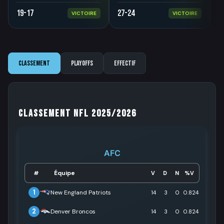
19-17
27-24
1
VICTOIRE
VICTOIRE
Classement
Playoffs
Effectif
Classement NFL 2025/2026
AFC
Équipe
#
V
D
N
%V
1
New England Patriots
14
3
0
0.824
2
Denver Broncos
14
3
0
0.824