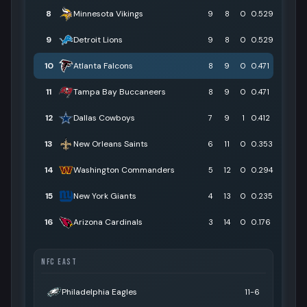
8
Minnesota Vikings
9
8
0
0.529
9
Detroit Lions
9
8
0
0.529
10
Atlanta Falcons
8
9
0
0.471
11
Tampa Bay Buccaneers
8
9
0
0.471
12
Dallas Cowboys
7
9
1
0.412
13
New Orleans Saints
6
11
0
0.353
14
Washington Commanders
5
12
0
0.294
15
New York Giants
4
13
0
0.235
16
Arizona Cardinals
3
14
0
0.176
NFC EAST
Philadelphia Eagles
11-6