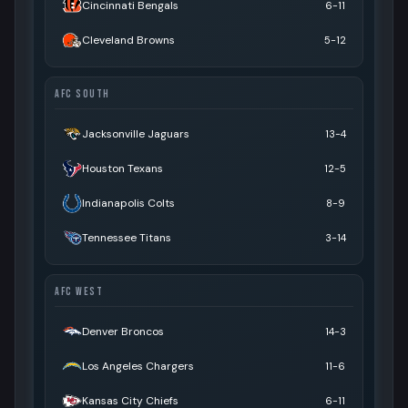
Cincinnati Bengals
6-11
Cleveland Browns
5-12
AFC SOUTH
Jacksonville Jaguars
13-4
Houston Texans
12-5
Indianapolis Colts
8-9
Tennessee Titans
3-14
AFC WEST
Denver Broncos
14-3
Los Angeles Chargers
11-6
Kansas City Chiefs
6-11