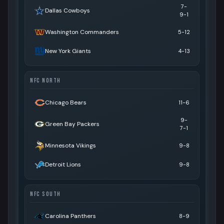
7-
Dallas Cowboys
9-1
Washington Commanders
5-12
New York Giants
4-13
NFC NORTH
Chicago Bears
11-6
9-
Green Bay Packers
7-1
Minnesota Vikings
9-8
Detroit Lions
9-8
NFC SOUTH
Carolina Panthers
8-9