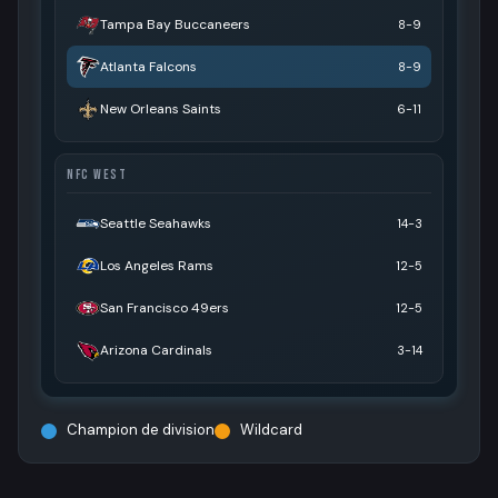
Tampa Bay Buccaneers
8-9
Atlanta Falcons
8-9
New Orleans Saints
6-11
NFC WEST
Seattle Seahawks
14-3
Los Angeles Rams
12-5
San Francisco 49ers
12-5
Arizona Cardinals
3-14
Champion de division
Wildcard