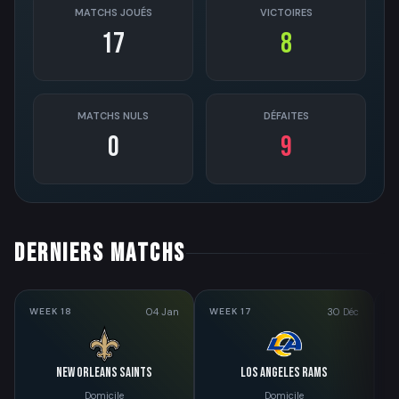
MATCHS JOUÉS
VICTOIRES
17
8
MATCHS NULS
DÉFAITES
0
9
DERNIERS MATCHS
04 Jan
30 Déc
WEEK 18
WEEK 17
W
New Orleans Saints
Los Angeles Rams
Domicile
Domicile