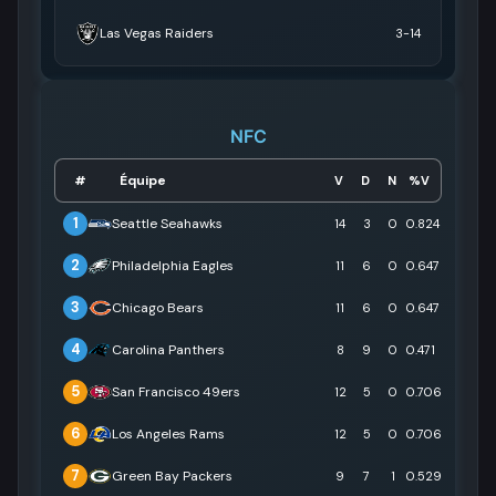
Las Vegas Raiders
3-14
NFC
Équipe
#
V
D
N
%V
1
Seattle Seahawks
14
3
0
0.824
2
Philadelphia Eagles
11
6
0
0.647
3
Chicago Bears
11
6
0
0.647
4
Carolina Panthers
8
9
0
0.471
5
San Francisco 49ers
12
5
0
0.706
6
Los Angeles Rams
12
5
0
0.706
7
Green Bay Packers
9
7
1
0.529