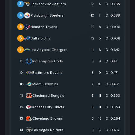
3
Jacksonville Jaguars
13
4
0
0.765
4
Pittsburgh Steelers
10
7
0
0.588
5
Houston Texans
12
5
0
0.706
6
Buffalo Bills
12
5
0
0.706
7
Los Angeles Chargers
11
6
0
0.647
8
Indianapolis Colts
8
9
0
0.471
9
Baltimore Ravens
8
9
0
0.471
10
Miami Dolphins
7
10
0
0.412
11
Cincinnati Bengals
6
11
0
0.353
12
Kansas City Chiefs
6
11
0
0.353
13
Cleveland Browns
5
12
0
0.294
14
Las Vegas Raiders
3
14
0
0.176