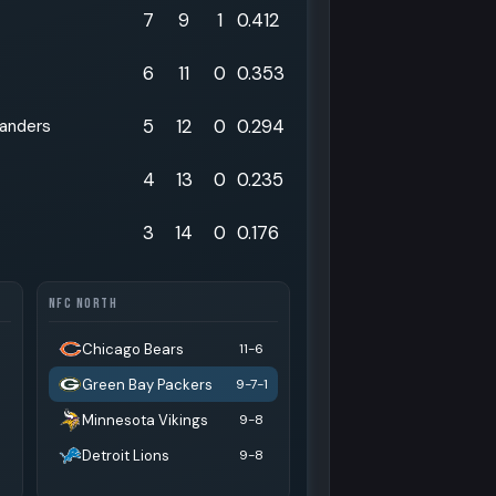
7
9
1
0.412
6
11
0
0.353
s
5
12
0
0.294
anders
4
13
0
0.235
3
14
0
0.176
NFC NORTH
Chicago Bears
11-6
Green Bay Packers
1
9-7-1
Minnesota Vikings
9-8
Detroit Lions
9-8