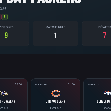
2026
V
VICTOIRES
MATCHS NULS
DÉFAITES
9
1
7
28 Déc
21 Déc
WEEK 16
WEEK 15
more Ravens
Chicago Bears
Denver B
omicile
Extérieur
Extérie