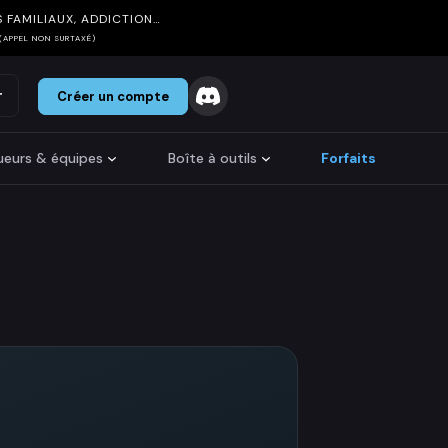
 FAMILIAUX, ADDICTION…
(APPEL NON SURTAXÉ)
r
Créer un compte
oueurs & équipes
Boîte à outils
Forfaits