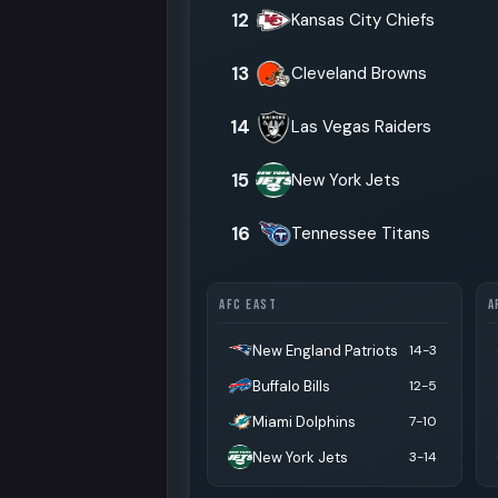
12
Kansas City Chiefs
13
Cleveland Browns
14
Las Vegas Raiders
15
New York Jets
16
Tennessee Titans
AFC EAST
A
New England Patriots
14-3
Buffalo Bills
12-5
Miami Dolphins
7-10
New York Jets
3-14