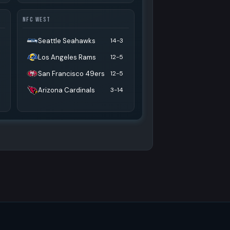
NFC WEST
Seattle Seahawks
14-3
Los Angeles Rams
12-5
San Francisco 49ers
12-5
Arizona Cardinals
3-14