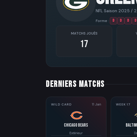
NFL Saison 2025 / 
Forme :
D
D
D
D
MATCHS JOUÉS
17
DERNIERS MATCHS
11 Jan
WILD CARD
WEEK 17
Chicago Bears
Balti
Extérieur
D