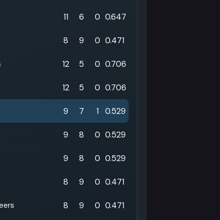
11
6
0
0.647
8
9
0
0.471
12
5
0
0.706
s
12
5
0
0.706
9
7
1
0.529
9
8
0
0.529
9
8
0
0.529
8
9
0
0.471
8
9
0
0.471
eers