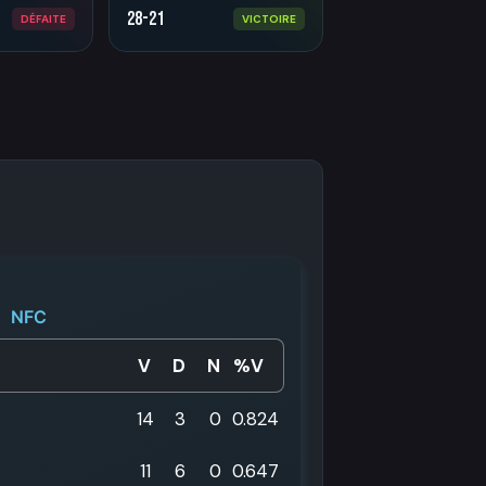
28-21
DÉFAITE
VICTOIRE
NFC
V
D
N
%V
14
3
0
0.824
11
6
0
0.647