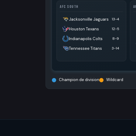
AFC SOUTH
A
Jacksonville Jaguars
13-4
Houston Texans
12-5
Indianapolis Colts
8-9
Tennessee Titans
3-14
Champion de division
Wildcard