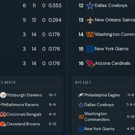
6
11
0
0.353
12
Dallas Cowboys
5
12
0
0.294
13
New Orleans Saint
3
14
0
0.176
14
Washington Comm
3
14
0
0.176
15
New York Giants
3
14
0
0.176
16
Arizona Cardinals
FC NORTH
NFC EAST
Pittsburgh Steelers
Philadelphia Eagles
10-7
11-6
Baltimore Ravens
Dallas Cowboys
8-9
7-9-
Washington
Cincinnati Bengals
6-11
5-12
Commanders
Cleveland Browns
5-12
New York Giants
4-13