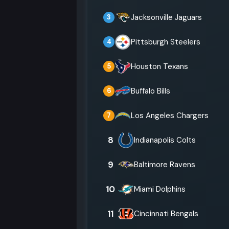
Jacksonville Jaguars
3
Pittsburgh Steelers
4
Houston Texans
5
Buffalo Bills
6
Los Angeles Chargers
7
8
Indianapolis Colts
9
Baltimore Ravens
10
Miami Dolphins
11
Cincinnati Bengals