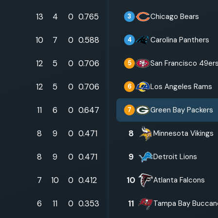
13
4
0
0.765
Chicago Bears
3
10
7
0
0.588
Carolina Panthers
4
12
5
0
0.706
San Francisco 49er
5
12
5
0
0.706
Los Angeles Rams
6
11
6
0
0.647
Green Bay Packers
7
8
9
0
0.471
8
Minnesota Vikings
8
9
0
0.471
9
Detroit Lions
7
10
0
0.412
10
Atlanta Falcons
6
11
0
0.353
11
Tampa Bay Buccan