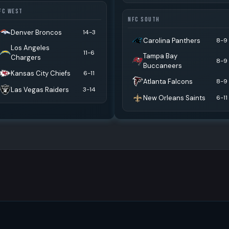
FC WEST
NFC SOUTH
Denver Broncos
14-3
Carolina Panthers
8-9
Los Angeles
11-6
Tampa Bay
Chargers
8-9
Buccaneers
Kansas City Chiefs
6-11
Atlanta Falcons
8-9
Las Vegas Raiders
3-14
New Orleans Saints
6-11