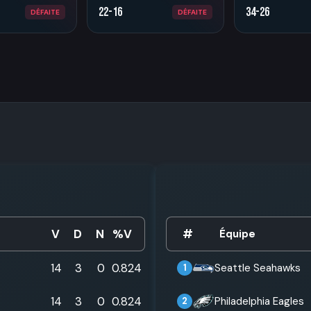
22-16
34-26
DÉFAITE
DÉFAITE
V
D
N
%V
#
Équipe
14
3
0
0.824
Seattle Seahawks
1
14
3
0
0.824
Philadelphia Eagles
2