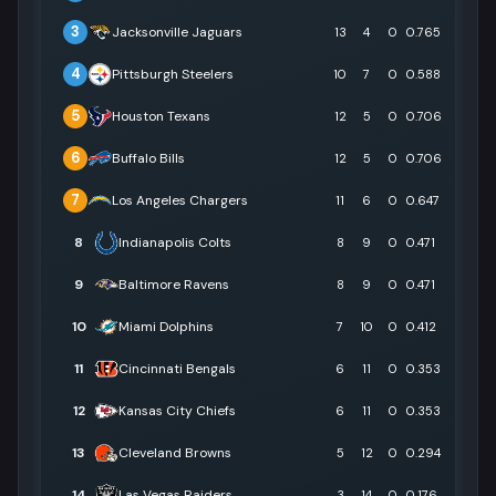
3
Jacksonville Jaguars
13
4
0
0.765
4
Pittsburgh Steelers
10
7
0
0.588
5
Houston Texans
12
5
0
0.706
6
Buffalo Bills
12
5
0
0.706
7
Los Angeles Chargers
11
6
0
0.647
8
Indianapolis Colts
8
9
0
0.471
9
Baltimore Ravens
8
9
0
0.471
10
Miami Dolphins
7
10
0
0.412
11
Cincinnati Bengals
6
11
0
0.353
12
Kansas City Chiefs
6
11
0
0.353
13
Cleveland Browns
5
12
0
0.294
14
Las Vegas Raiders
3
14
0
0.176