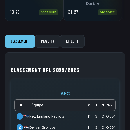
Domicile
13-29
31-27
4
VICTOIRE
VICTOIRE
Classement
Playoffs
Effectif
Classement NFL 2025/2026
AFC
Équipe
#
V
D
N
%V
1
New England Patriots
14
3
0
0.824
2
Denver Broncos
14
3
0
0.824