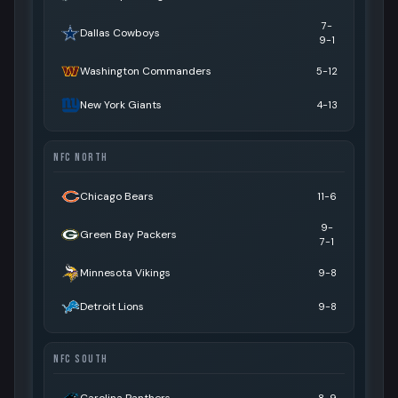
7-
Dallas Cowboys
9-1
Washington Commanders
5-12
New York Giants
4-13
NFC NORTH
Chicago Bears
11-6
9-
Green Bay Packers
7-1
Minnesota Vikings
9-8
Detroit Lions
9-8
NFC SOUTH
Carolina Panthers
8-9