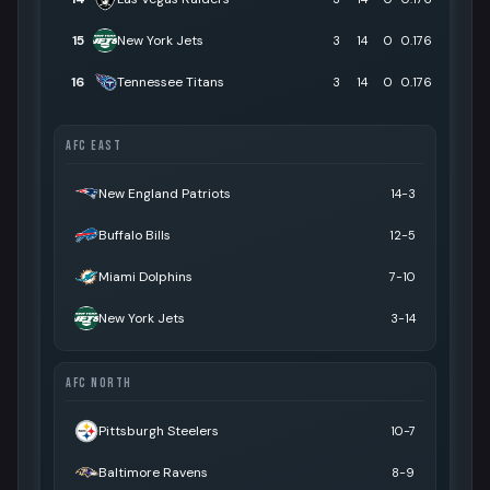
15
New York Jets
3
14
0
0.176
16
Tennessee Titans
3
14
0
0.176
AFC EAST
New England Patriots
14-3
Buffalo Bills
12-5
Miami Dolphins
7-10
New York Jets
3-14
AFC NORTH
Pittsburgh Steelers
10-7
Baltimore Ravens
8-9