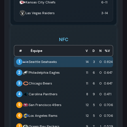
Kansas City Chiefs
6-11
Las Vegas Raiders
3-14
NFC
Équipe
#
V
D
N
%V
1
Seattle Seahawks
14
3
0
0.824
2
Philadelphia Eagles
11
6
0
0.647
3
Chicago Bears
11
6
0
0.647
4
Carolina Panthers
8
9
0
0.471
5
San Francisco 49ers
12
5
0
0.706
6
Los Angeles Rams
12
5
0
0.706
7
Green Bay Packers
9
7
1
0.529