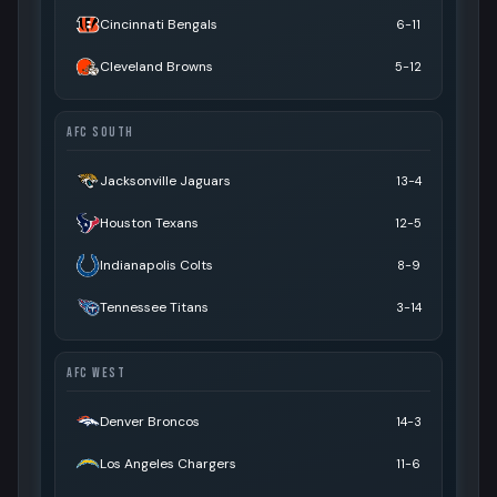
Cincinnati Bengals
6-11
Cleveland Browns
5-12
AFC SOUTH
Jacksonville Jaguars
13-4
Houston Texans
12-5
Indianapolis Colts
8-9
Tennessee Titans
3-14
AFC WEST
Denver Broncos
14-3
Los Angeles Chargers
11-6