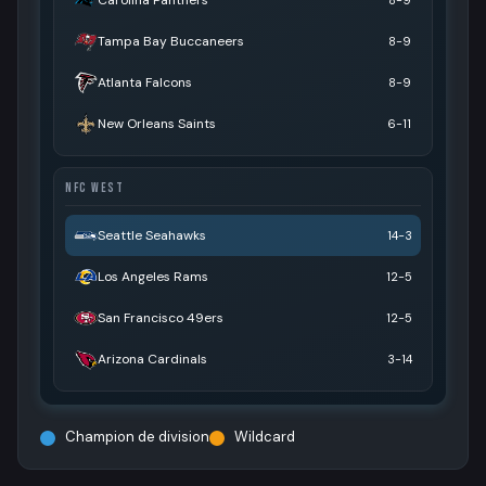
Tampa Bay Buccaneers
8-9
Atlanta Falcons
8-9
New Orleans Saints
6-11
NFC WEST
Seattle Seahawks
14-3
Los Angeles Rams
12-5
San Francisco 49ers
12-5
Arizona Cardinals
3-14
Champion de division
Wildcard