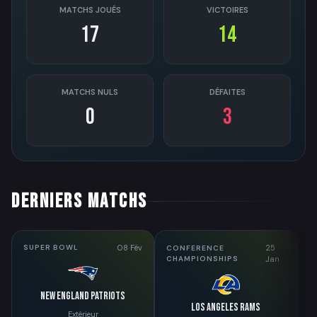
MATCHS JOUÉS
VICTOIRES
17
14
MATCHS NULS
DÉFAITES
0
3
DERNIERS MATCHS
08 Fév
25
SUPER BOWL
D
CONFERENCE
CHAMPIONSHIPS
Jan
New England Patriots
Los Angeles Rams
Extérieur