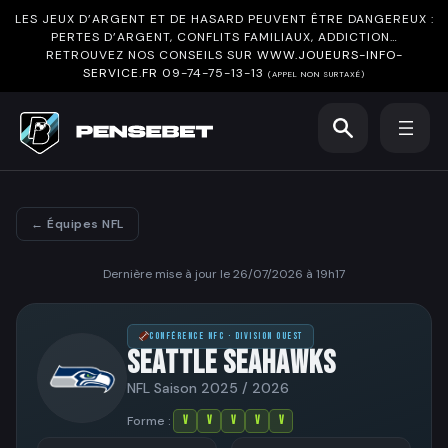
LES JEUX D’ARGENT ET DE HASARD PEUVENT ÊTRE DANGEREUX :
PERTES D’ARGENT, CONFLITS FAMILIAUX, ADDICTION…
RETROUVEZ NOS CONSEILS SUR
WWW.JOUEURS-INFO-
SERVICE.FR
09-74-75-13-13
(APPEL NON SURTAXÉ)
← Équipes NFL
Dernière mise à jour le 26/07/2026 à 19h17
CONFÉRENCE NFC · DIVISION OUEST
SEATTLE SEAHAWKS
NFL Saison 2025 / 2026
Forme :
V
V
V
V
V