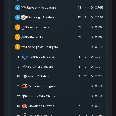
3
Jacksonville Jaguars
13
4
0
0.765
4
Pittsburgh Steelers
10
7
0
0.588
5
Houston Texans
12
5
0
0.706
6
Buffalo Bills
12
5
0
0.706
7
Los Angeles Chargers
11
6
0
0.647
8
Indianapolis Colts
8
9
0
0.471
9
Baltimore Ravens
8
9
0
0.471
10
Miami Dolphins
7
10
0
0.412
11
Cincinnati Bengals
6
11
0
0.353
12
Kansas City Chiefs
6
11
0
0.353
13
Cleveland Browns
5
12
0
0.294
14
Las Vegas Raiders
3
14
0
0.176