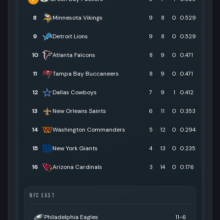
8
Minnesota Vikings
9
8
0
0.529
9
Detroit Lions
9
8
0
0.529
10
Atlanta Falcons
8
9
0
0.471
11
Tampa Bay Buccaneers
8
9
0
0.471
12
Dallas Cowboys
7
9
1
0.412
13
New Orleans Saints
6
11
0
0.353
14
Washington Commanders
5
12
0
0.294
15
New York Giants
4
13
0
0.235
16
Arizona Cardinals
3
14
0
0.176
NFC EAST
Philadelphia Eagles
11-6