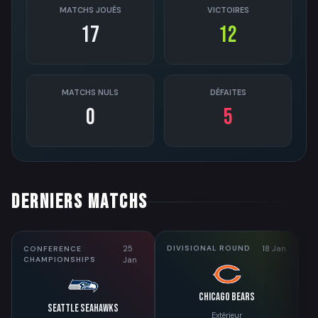
MATCHS JOUÉS
VICTOIRES
17
12
MATCHS NULS
DÉFAITES
0
5
DERNIERS MATCHS
25
18 Jan
DIVISIONAL ROUND
W
CONFERENCE
CHAMPIONSHIPS
Jan
Chicago Bears
Seattle Seahawks
Extérieur