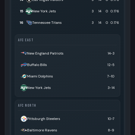
15
New York Jets
3
14
0
0.176
16
Tennessee Titans
3
14
0
0.176
AFC EAST
New England Patriots
14-3
Buffalo Bills
12-5
Miami Dolphins
7-10
New York Jets
3-14
AFC NORTH
Pittsburgh Steelers
10-7
Baltimore Ravens
8-9