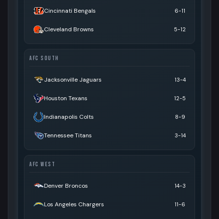
Cincinnati Bengals
6-11
Cleveland Browns
5-12
AFC SOUTH
Jacksonville Jaguars
13-4
Houston Texans
12-5
Indianapolis Colts
8-9
Tennessee Titans
3-14
AFC WEST
Denver Broncos
14-3
Los Angeles Chargers
11-6