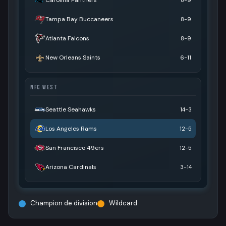
Tampa Bay Buccaneers
8-9
Atlanta Falcons
8-9
New Orleans Saints
6-11
NFC WEST
Seattle Seahawks
14-3
Los Angeles Rams
12-5
San Francisco 49ers
12-5
Arizona Cardinals
3-14
Champion de division
Wildcard