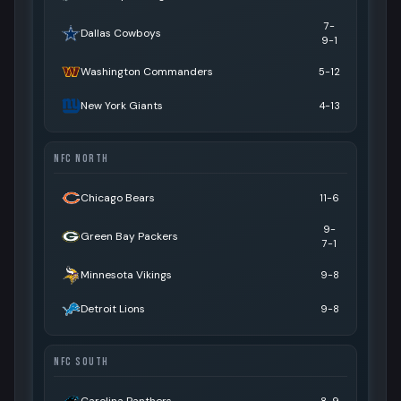
7-
Dallas Cowboys
9-1
Washington Commanders
5-12
New York Giants
4-13
NFC NORTH
Chicago Bears
11-6
9-
Green Bay Packers
7-1
Minnesota Vikings
9-8
Detroit Lions
9-8
NFC SOUTH
Carolina Panthers
8-9