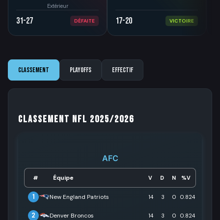
Extérieur
31-27
17-20
3
DÉFAITE
VICTOIRE
Classement
Playoffs
Effectif
Classement NFL 2025/2026
AFC
Équipe
#
V
D
N
%V
1
New England Patriots
14
3
0
0.824
2
Denver Broncos
14
3
0
0.824