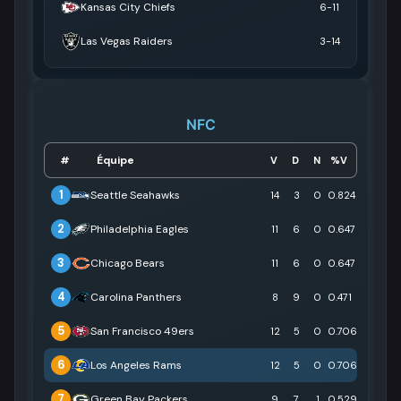
Kansas City Chiefs
6-11
Las Vegas Raiders
3-14
NFC
Équipe
#
V
D
N
%V
1
Seattle Seahawks
14
3
0
0.824
2
Philadelphia Eagles
11
6
0
0.647
3
Chicago Bears
11
6
0
0.647
4
Carolina Panthers
8
9
0
0.471
5
San Francisco 49ers
12
5
0
0.706
6
Los Angeles Rams
12
5
0
0.706
7
Green Bay Packers
9
7
1
0.529